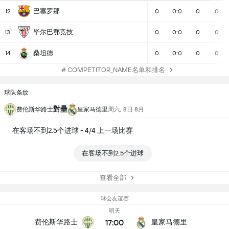
巴塞罗那
12
0
0:0
0
0
毕尔巴鄂竞技
13
0
0:0
0
0
桑坦德
14
0
0:0
0
0
# COMPETITOR_NAME名单和排名
球队条纹
對壘
费伦斯华路士
皇家马德里
周六, 8日 8月
在客场不到2.5个进球 - 4/4 上一场比赛
在客场不到2.5个进球
查看全部
球会友谊赛
明天
17:00
费伦斯华路士
皇家马德里