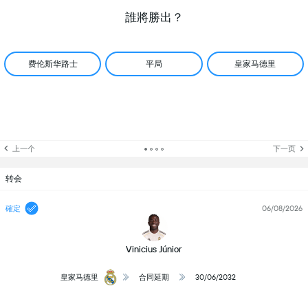
誰將勝出？
费伦斯华路士
平局
皇家马德里
上一个
下一页
转会
確定
06/08/2026
Vinicius Júnior
皇家马德里
合同延期
30/06/2032