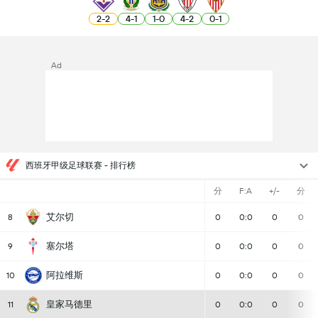
2
-
2
4
-
1
1
-
0
4
-
2
0
-
1
Ad
西班牙甲级足球联赛 - 排行榜
分
F:A
+/-
分
艾尔切
8
0
0:0
0
0
塞尔塔
9
0
0:0
0
0
阿拉维斯
10
0
0:0
0
0
皇家马德里
11
0
0:0
0
0