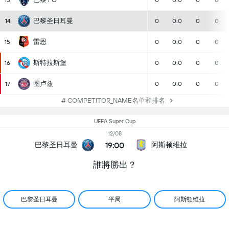
13
0
0:0
0
0
巴黎圣日耳曼
14
0
0:0
0
0
雷恩
15
0
0:0
0
0
斯特拉斯堡
16
0
0:0
0
0
图卢兹
17
0
0:0
0
0
# COMPETITOR_NAME名单和排名
UEFA Super Cup
12/08
19:00
巴黎圣日耳曼
阿斯顿维拉
誰將勝出？
巴黎圣日耳曼
平局
阿斯顿维拉