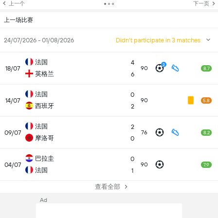
上一个
下一页
上一场比赛
24/07/2026 - 01/08/2026
Didn't participate in 3 matches
法国
4
2
18/07
90
8.7
英格兰
6
法国
0
14/07
90
5.8
西班牙
2
法国
2
09/07
76
8.2
摩洛哥
0
巴拉圭
0
04/07
90
7.9
法国
1
查看全部
Ad