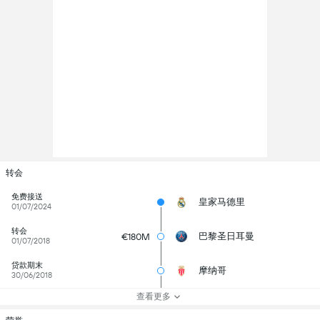
转会
免费接送
皇家马德里
01/07/2024
转会
巴黎圣日耳曼
€180M
01/07/2018
贷款期末
摩纳哥
30/06/2018
查看更多