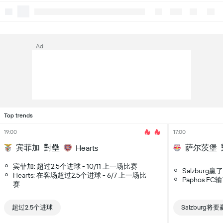
Ad
Top trends
19:00
17:00
宾菲加
對壘
萨尔茨堡
Hearts
宾菲加: 超过2.5个进球 - 10/11 上一场比赛
Salzburg赢
Hearts: 在客场超过2.5个进球 - 6/7 上一场比
Paphos FC
赛
超过2.5个进球
Salzburg将