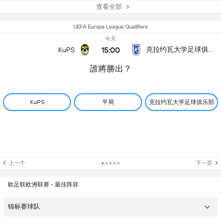
查看全部
UEFA Europa League Qualifiers
今天
15:00
克拉约瓦大学足球俱乐部
KuPS
誰將勝出？
平局
克拉约瓦大学足球俱乐部
KuPS
上一个
下一页
欧足联欧洲联赛 - 最佳阵容
锦标赛球队