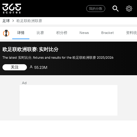
我的分数
足球
欧足联欧洲联赛
详情
比赛
积分榜
资料统
News
Bracket
欧足联欧洲联赛: 实时比分
The latest 实时比分, fixtures and results for the 欧足联欧洲联赛 2025/2026
关注
55.23M
Ad