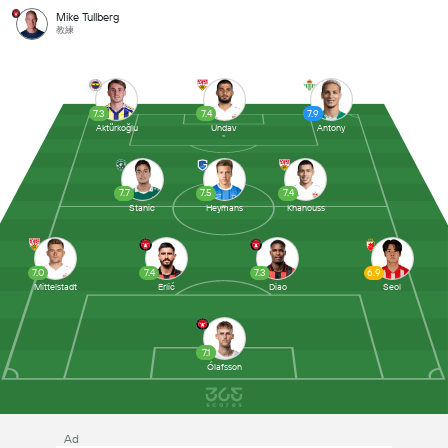
Mike Tullberg
教練
7.3
7.4
7.9
Aktürkoğlu
Undav
Antony
7.7
7.5
7.4
Stanic
Heymans
Khanouss
7.0
7.4
7.3
6.9
Mittelstadt
Erlić
Diao
Seol
7.1
Ólafsson
Ad