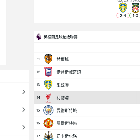
02/08
29/0
2
-
4
1
-
0
英格蘭足球超級聯賽
11
赫爾城
12
伊普斯威奇鎮
13
里茲聯
14
利物浦
15
曼彻斯特城
16
曼徹斯特聯
17
纽卡斯尔联