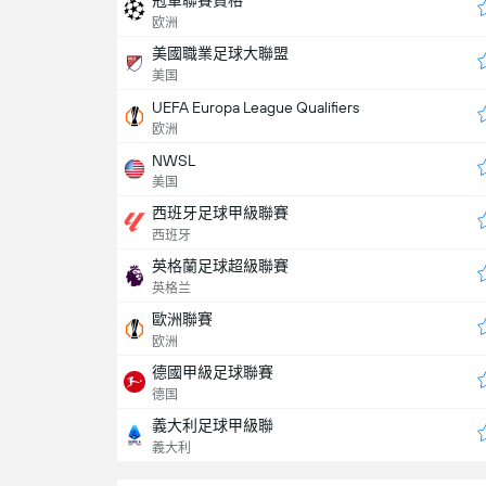
冠軍聯賽資格
欧洲
美國職業足球大聯盟
美国
UEFA Europa League Qualifiers
欧洲
NWSL
美国
西班牙足球甲級聯賽
西班牙
英格蘭足球超級聯賽
英格兰
歐洲聯賽
欧洲
德國甲級足球聯賽
德国
義大利足球甲級聯
義大利