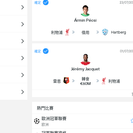
23/07/2
確定
Ármin Pécsi
Hartberg
利物浦
借用
01/07/2
確定
Jérémy Jacquet
轉會
雷恩
利物浦
€60M
熱門比賽
歐洲冠軍聯賽
欧洲