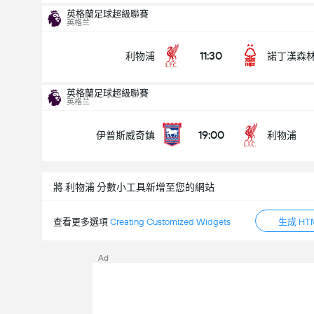
英格蘭足球超級聯賽
英格兰
球会友谊赛
16/08
11:30
11:00
利物浦
諾丁漢森
Como
利物浦
英格蘭足球超級聯賽
全場總得分 (2.5)
英格兰
19:00
伊普斯威奇鎮
利物浦
低於
高於
將 利物浦 分數小工具新增至您的網站
查看更多選項
Creating Customized Widgets
生成 HT
Ad