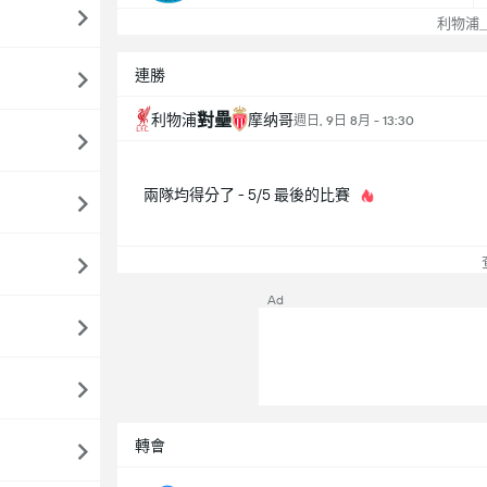
利物浦
連勝
對壘
利物浦
摩纳哥
週日, 9日 8月 - 13:30
兩隊均得分了 - 5/5 最後的比賽
Ad
轉會