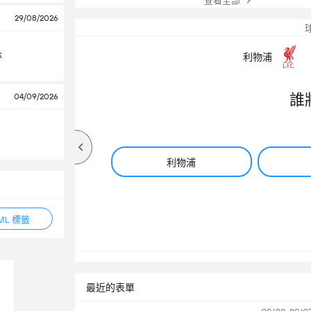
查看全部
29/08/2026
林
利物浦
誰
04/09/2026
利物浦
ML 標籤
最近的表單