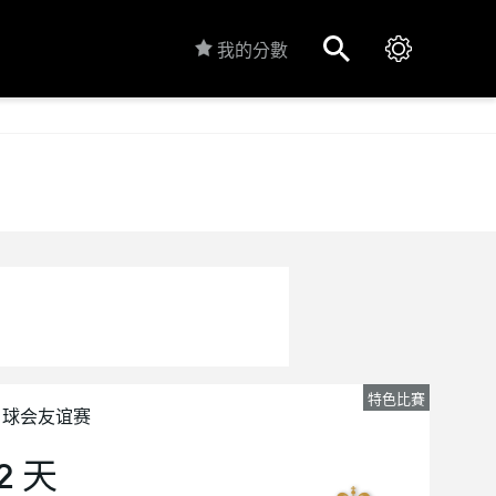
我的分數
特色比賽
球会友谊赛
2 天