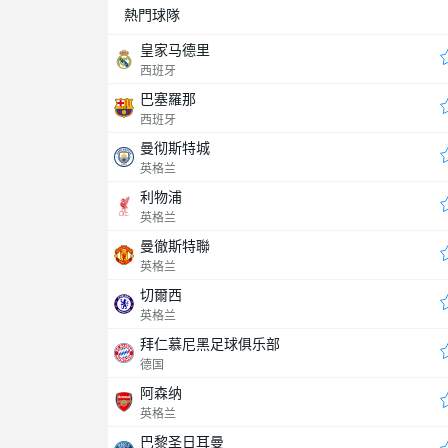
熱門球隊
皇家马德里
西班牙
巴塞羅那
西班牙
曼彻斯特城
英格兰
利物浦
英格兰
曼徹斯特聯
英格兰
切爾西
英格兰
拜仁慕尼黑足球俱乐部
德国
阿森纳
英格兰
巴黎圣日耳曼