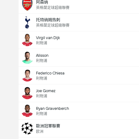
阿森纳
英格蘭足球超級聯賽
托特纳姆热刺
英格蘭足球超級聯賽
Virgil van Dijk
利物浦
Alisson
利物浦
Federico Chiesa
利物浦
Joe Gomez
利物浦
Ryan Gravenberch
利物浦
歐洲冠軍聯賽
欧洲