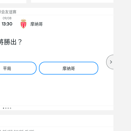
球会友谊赛
09/08
13:30
摩纳哥
將勝出？
平局
摩纳哥