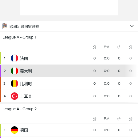
欧洲足联国家联赛
League A - Group 1
F:A
+/-
分
分
1
法國
0
0:0
0
0
2
義大利
0
0:0
0
0
3
比利时
0
0:0
0
0
4
土耳其
0
0:0
0
0
League A - Group 2
F:A
+/-
分
分
1
德国
0
0:0
0
0