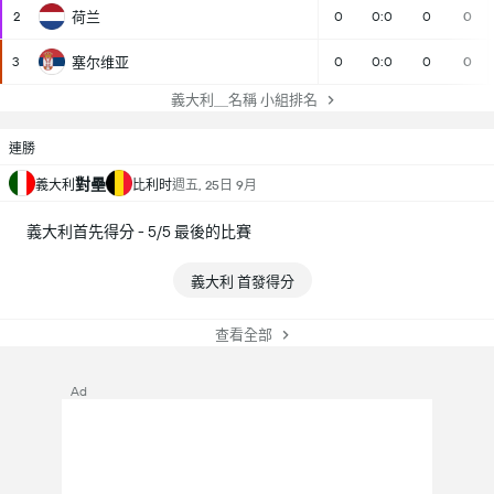
2
荷兰
0
0:0
0
0
3
塞尔维亚
0
0:0
0
0
義大利＿名稱 小組排名
連勝
對壘
義大利
比利时
週五, 25日 9月
義大利首先得分 - 5/5 最後的比賽
義大利 首發得分
查看全部
Ad