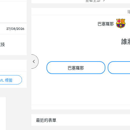
查看全部
巴塞羅那
27/08/2026
誰
竞技
巴塞羅那
ML 標籤
最近的表單