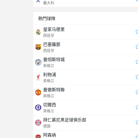
義大利
熱門球隊
皇家马德里
西班牙
巴塞羅那
西班牙
曼彻斯特城
英格兰
利物浦
英格兰
曼徹斯特聯
英格兰
切爾西
英格兰
拜仁慕尼黑足球俱乐部
德国
阿森纳