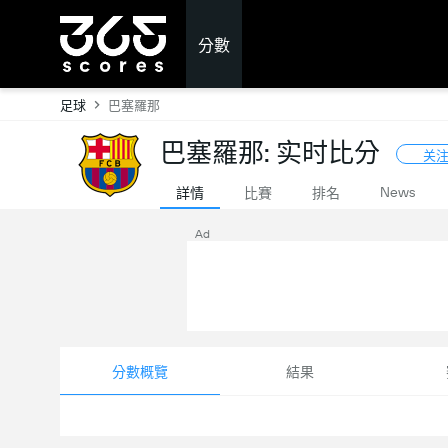
分數
足球
巴塞羅那
巴塞羅那: 实时比分
关
News
詳情
比賽
排名
Ad
分數概覽
結果