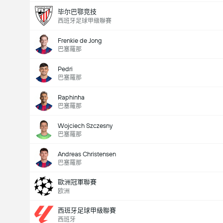
毕尔巴鄂竞技
西班牙足球甲級聯賽
Frenkie de Jong
巴塞羅那
Pedri
巴塞羅那
Raphinha
巴塞羅那
Wojciech Szczesny
巴塞羅那
Andreas Christensen
巴塞羅那
歐洲冠軍聯賽
欧洲
西班牙足球甲級聯賽
西班牙