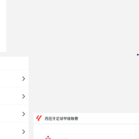
西班牙足球甲級聯賽