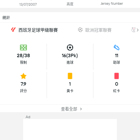
Jersey Number
高度
13/07/2007
統計
西班牙足球甲級聯賽
歐洲冠軍聯賽
28/38
16(3Pk)
11
限制
進球
助球
7.9
1
0
評分
黃卡
紅卡
查看全部
Ad