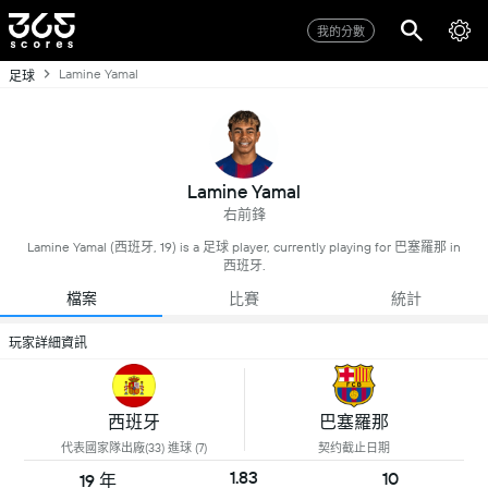
我的分數
Lamine Yamal
足球
Lamine Yamal
右前鋒
Lamine Yamal (西班牙, 19) is a 足球 player, currently playing for 巴塞羅那 in
西班牙.
檔案
比賽
統計
玩家詳細資訊
西班牙
巴塞羅那
代表國家隊出廠(33) 進球 (7)
契约截止日期
1.83
10
19 年