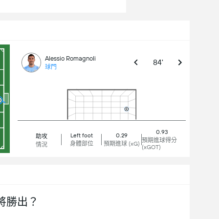
Alessio Romagnoli
84'
球門
0.93
Left foot
0.29
助攻
預期進球得分
身體部位
預期進球 (xG)
情況
(xGOT)
將勝出？