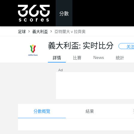
分數
足球
義大利盃
亞特蘭大 v 拉齊奧
義大利盃: 实时比分
关
News
詳情
比賽
統計
Ad
分數概覽
結果