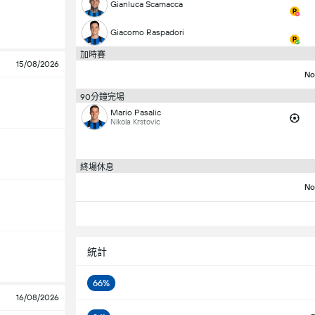
Gianluca Scamacca
Giacomo Raspadori
加時賽
15/08/2026
No
90分鐘完場
Mario Pasalic
Nikola Krstovic
終場休息
No
統計
66%
16/08/2026