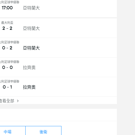
大利足球甲級聯
17:00
亞特蘭大
義大利盃
2 - 2
亞特蘭大
大利足球甲級聯
0 - 2
亞特蘭大
大利足球甲級聯
0 - 0
拉齊奧
大利足球甲級聯
0 - 1
拉齊奧
查看全部
中場
後衛