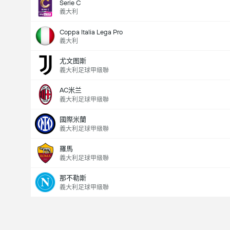
Serie C
義大利
Coppa Italia Lega Pro
義大利
尤文图斯
義大利足球甲級聯
AC米兰
義大利足球甲級聯
國際米蘭
義大利足球甲級聯
羅馬
義大利足球甲級聯
那不勒斯
義大利足球甲級聯