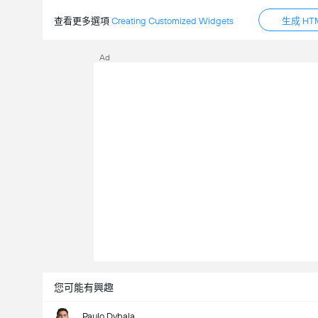
查看更多選項
Creating Customized Widgets
生成 HT
總票數： 806
Ad
您可能有興趣
Paulo Dybala