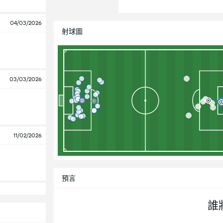
04/03/2026
射球圖
03/03/2026
11/02/2026
預言
誰