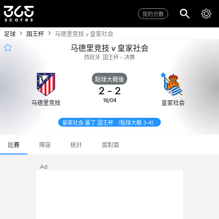
我的分數
足球
国王杯
马德里竞技 v 皇家社会
马德里竞技 v 皇家社会
西班牙, 国王杯 - 决赛
點球大戰後
2
-
2
18/04
马德里竞技
皇家社会
皇家社会 贏了 国王杯 （點球大戰 3-4）
比賽
陣容
統計
面對面
Ad