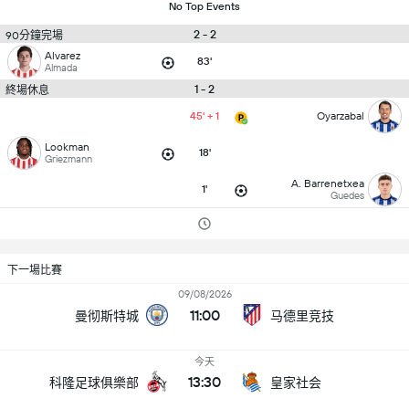
No Top Events
2 - 2
90分鐘完場
Alvarez
83'
Almada
1 - 2
終場休息
45' + 1
Oyarzabal
Lookman
18'
Griezmann
A. Barrenetxea
1'
Guedes
下一場比賽
09/08/2026
11:00
曼彻斯特城
马德里竞技
今天
13:30
科隆足球俱樂部
皇家社会