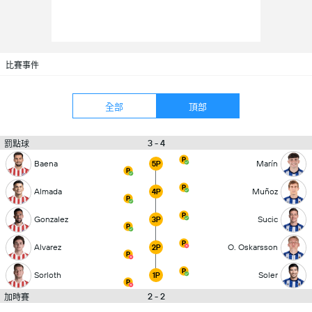
比賽事件
全部
頂部
3 - 4
罰點球
Baena
Marín
5P
Almada
Muñoz
4P
Gonzalez
Sucic
3P
Alvarez
O. Oskarsson
2P
Sorloth
Soler
1P
2 - 2
加時賽