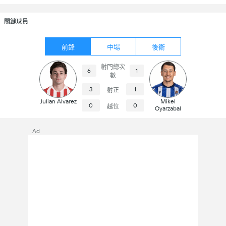
關鍵球員
前鋒
中場
後衛
射門總次
6
1
數
3
1
射正
Julian Alvarez
Mikel
0
0
越位
Oyarzabal
Ad