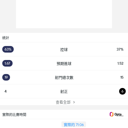
統計
63%
37%
控球
1.67
1.52
預期進球
19
15
射門總次數
4
6
射正
查看全部
實際的比賽時間
實際的 71:06