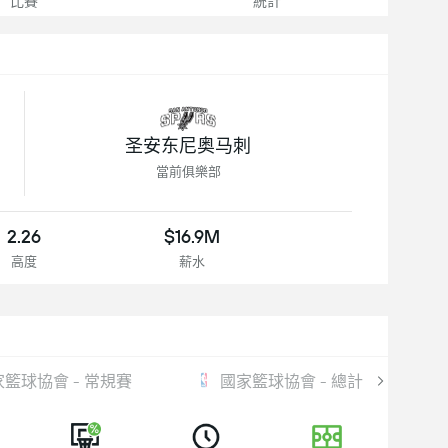
比賽
統計
圣安东尼奥马刺
當前俱樂部
2.26
$16.9M
高度
薪水
籃球協會 - 常規賽
國家籃球協會 - 總計