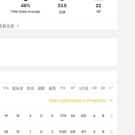
48%
33.5
22
Field Goals Average
GP
分钟
查看全部
Pts
FG
3P
OR
DR
PF
PF
籃板球
助攻
搶斷
蓋帽
3分球
加/減
Didn't participate in 8 matches
19
14
2
0
5
7/19
1/6
4/5
6
8
2
3
-3
24
13
1
0
3
9/25
2/8
4/7
5
8
0
1
1