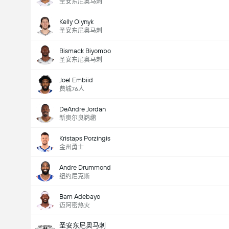
圣安东尼奥马刺
Kelly Olynyk
圣安东尼奥马刺
Bismack Biyombo
圣安东尼奥马刺
Joel Embiid
费城76人
DeAndre Jordan
新奥尔良鹈鹕
Kristaps Porzingis
金州勇士
Andre Drummond
纽约尼克斯
Bam Adebayo
迈阿密热火
圣安东尼奥马刺