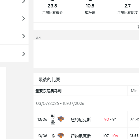
23.8
10.8
2.7
每場比賽得分
籃板球
每場比賽助攻
Ad
最後的比賽
Min
圣安东尼奥马刺
03/07/2026 - 18/07/2026
對
13/06
90
-
94
37:52
纽约尼克斯
壘
10/06
@
107
-
106
43:55
纽约尼克斯