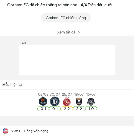
Gotham FC đã chiến thắng tại sân nhà - 4/4 Trận đấu cuối
Gotham FC chiến thắng
Xem tất cả
Ad
Mẫu hiện tại
02/08
30/07
25/07
18/07
16/07
0
-
1
0
-
1
2
-
2
3
-
2
1
-
0
NWSL - Bảng xếp hạng