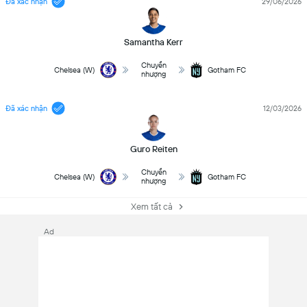
Đã xác nhận
29/06/2026
Samantha Kerr
Chuyển
Chelsea (W)
Gotham FC
nhượng
Đã xác nhận
12/03/2026
Guro Reiten
Chuyển
Chelsea (W)
Gotham FC
nhượng
Xem tất cả
Ad