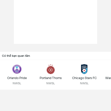
Có thể bạn quan tâm
Orlando Pride
Portland Thorns
Chicago Stars FC
Was
NWSL
NWSL
NWSL