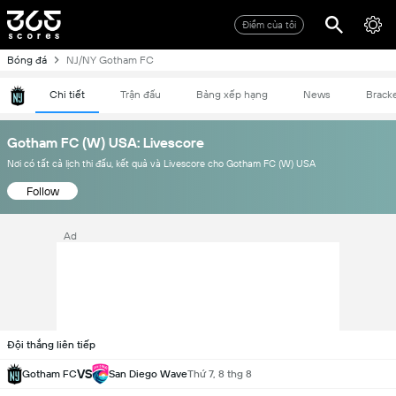
Điểm của tôi
Bóng đá
NJ/NY Gotham FC
Chi tiết
Trận đấu
Bảng xếp hạng
News
Brack
Gotham FC (W) USA: Livescore
Nơi có tất cả lịch thi đấu, kết quả và Livescore cho Gotham FC (W) USA
Follow
Ad
Đội thắng liên tiếp
VS
Gotham FC
San Diego Wave
Thứ 7, 8 thg 8