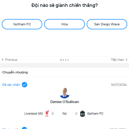
Đội nào sẽ giành chiến thắng?
Gotham FC
Hòa
San Diego Wave
Previous
Tiếp theo
Chuyển nhượng
Đã xác nhận
14/07/2026
Denise O'Sullivan
Liverpool (W)
Nợ
Gotham FC