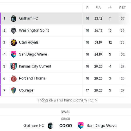
P
F:A
+/-
PST
Gotham FC
1
18
23:12
11
37
Washington Spirit
2
18
26:13
13
36
Utah Royals
3
18
31:19
12
33
San Diego Wave
4
18
24:19
5
32
Kansas City Current
5
18
29:25
4
29
Portland Thorns
6
18
28:25
3
28
Courage
7
17
28:23
5
27
Thống kê & Thứ hạng Gotham FC
NWSL
08/08
00:00
Gotham FC
San Diego Wave