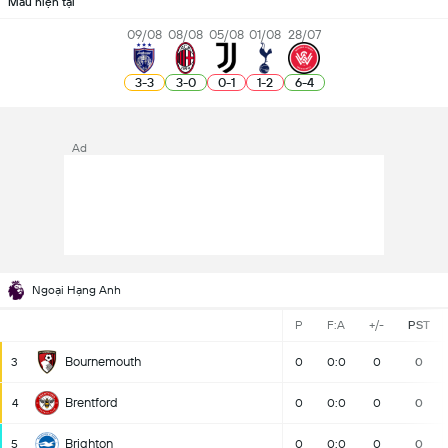
Mẫu hiện tại
09/08
08/08
05/08
01/08
28/07
3
-
3
3
-
0
0
-
1
1
-
2
6
-
4
Ad
Ngoại Hạng Anh
P
F:A
+/-
PST
Bournemouth
3
0
0:0
0
0
Brentford
4
0
0:0
0
0
Brighton
5
0
0:0
0
0