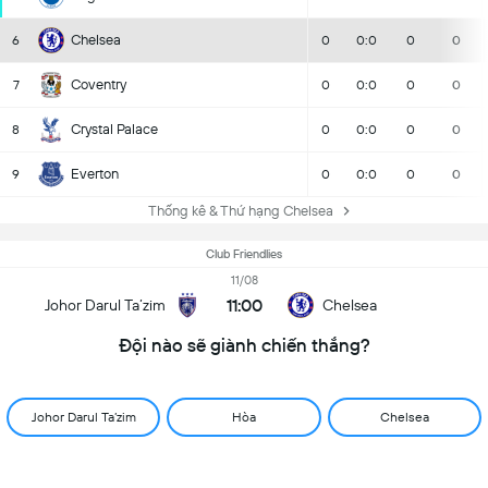
Chelsea
6
0
0:0
0
0
Coventry
7
0
0:0
0
0
Crystal Palace
8
0
0:0
0
0
Everton
9
0
0:0
0
0
Thống kê & Thứ hạng Chelsea
Club Friendlies
11/08
11:00
Johor Darul Ta’zim
Chelsea
Đội nào sẽ giành chiến thắng?
Johor Darul Ta’zim
Hòa
Chelsea