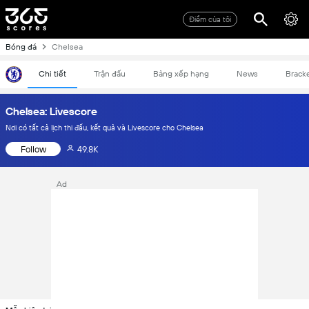
Điểm của tôi
Bóng đá
Chelsea
Chi tiết
Trận đấu
Bảng xếp hạng
News
Brack
Chelsea: Livescore
Nơi có tất cả lịch thi đấu, kết quả và Livescore cho Chelsea
Follow
49.8K
Ad