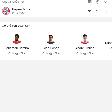
Cúp C1 (Châu Âu)
Bayern Munich
10
15
5
2019/2020
Có thể bạn quan tâm
Mbek
Jonathan Bamba
Josh Cohen
André Franco
C
Chicago Fire
Chicago Fire
Chicago Fire