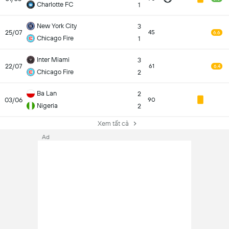
Charlotte FC
1
New York City
3
25/07
45
6.6
Chicago Fire
1
Inter Miami
3
22/07
61
6.4
Chicago Fire
2
Ba Lan
2
03/06
90
Nigeria
2
Xem tất cả
Ad