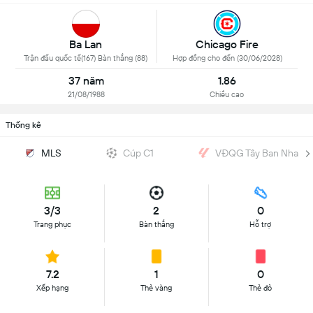
Ba Lan
Chicago Fire
Trận đấu quốc tế(167) Bàn thắng (88)
Hợp đồng cho đến (30/06/2028)
37 năm
1.86
21/08/1988
Chiều cao
Thống kê
MLS
Cúp C1
VĐQG Tây Ban Nha
3/3
2
0
Trang phục
Bàn thắng
Hỗ trợ
7.2
1
0
Xếp hạng
Thẻ vàng
Thẻ đỏ