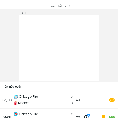
Xem tất cả
Ad
Trận đấu cuối
Chicago Fire
2
06/08
63
6.7
Necaxa
0
Chicago Fire
2
2
01/08
90
8.6