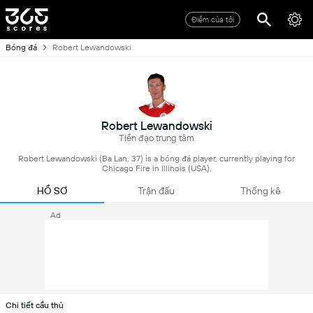
Điểm của tôi
Bóng đá
Robert Lewandowski
Robert Lewandowski
Tiền đạo trung tâm
Robert Lewandowski (Ba Lan, 37) is a bóng đá player, currently playing for
Chicago Fire in Illinois (USA).
HỒ SƠ
Trận đấu
Thống kê
Ad
Chi tiết cầu thủ