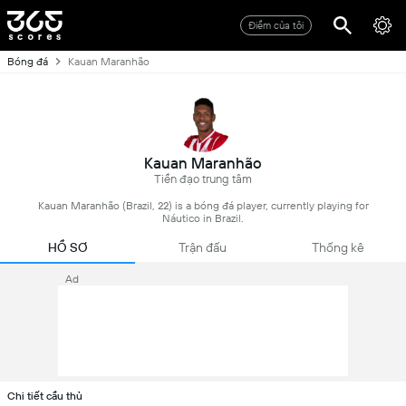
Điểm của tôi
Bóng đá
Kauan Maranhão
Kauan Maranhão
Tiền đạo trung tâm
Kauan Maranhão (Brazil, 22) is a bóng đá player, currently playing for
Náutico in Brazil.
HỒ SƠ
Trận đấu
Thống kê
Ad
Chi tiết cầu thủ