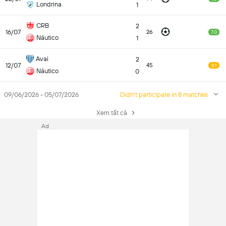
Londrina
1
CRB
2
16/07
26
7.0
Náutico
1
Avai
2
12/07
45
6.1
Náutico
0
09/06/2026 - 05/07/2026
Didn't participate in 8 matches
Xem tất cả
Ad