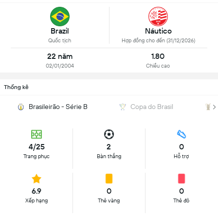
Brazil
Náutico
Quốc tịch
Hợp đồng cho đến (31/12/2026)
22 năm
1.80
02/01/2004
Chiều cao
Thống kê
Brasileirão - Série B
Copa do Brasil
4/25
2
0
Trang phục
Bàn thắng
Hỗ trợ
6.9
0
0
Xếp hạng
Thẻ vàng
Thẻ đỏ