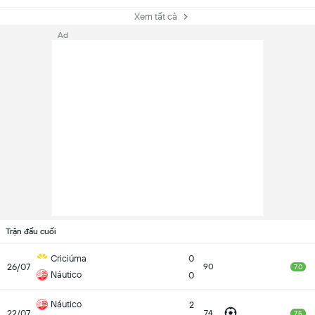
Xem tất cả
Ad
Trận đấu cuối
Criciúma
0
26/07
90
7.0
Náutico
0
Náutico
2
22/07
74
7.5