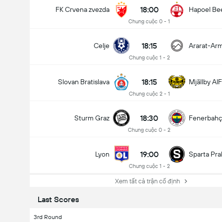
18:00
FK Crvena zvezda
Hapoel Be
Vòng loại Cúp C1
Chung cuộc 0 - 1
11/08
17:30
N.E.C.
Olympiakos
18:15
Celje
Ararat-Ar
Chung cuộc 1 - 2
Đội nào sẽ giành chiến thắng?
18:15
Slovan Bratislava
Mjällby AIF
Chung cuộc 2 - 1
Hòa
Olympiakos
18:30
Sturm Graz
Fenerbah
Chung cuộc 0 - 2
19:00
Lyon
Sparta Pra
Chung cuộc 1 - 2
Xem tất cả trận cố định
Last Scores
3rd Round