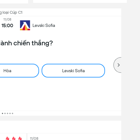
g loại Cúp C1
11/08
15:00
Levski Sofia
iành chiến thắng?
Hòa
Levski Sofia
11/08