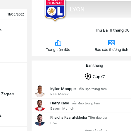
LYON
11/08/2026
a
Thứ Ba, 11 tháng 08
Trang trận đấu
Báo cáo thương tích
Bàn thắng
Cúp C1
Kylian Mbappe
Tiền đạo trung tâm
 Zagreb
Real Madrid
Harry Kane
Tiền đạo trung tâm
Bayern Munich
s
Khvicha Kvaratskhelia
Tiền đạo trái
PSG
Xem tất cả