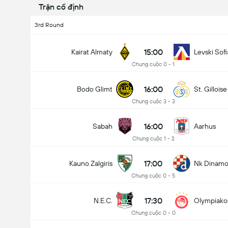
Trận cố định
3rd Round
15:00
Kairat Almaty
Levski Sofi
Chung cuộc 0 - 1
16:00
Bodo Glimt
St. Gilloise
Chung cuộc 3 - 3
16:00
Sabah
Aarhus
Chung cuộc 1 - 2
17:00
Kauno Zalgiris
Nk Dinamo
Chung cuộc 0 - 5
17:30
N.E.C.
Olympiako
Chung cuộc 0 - 0