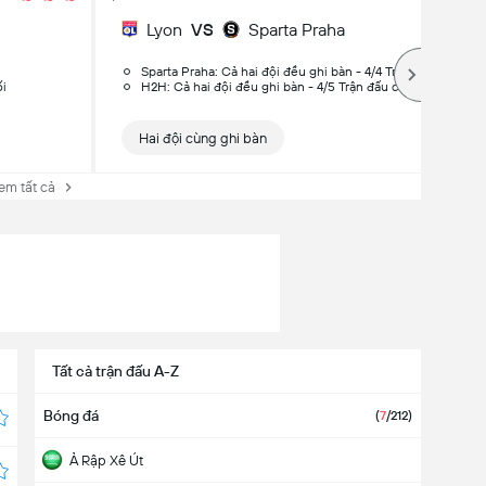
Lyon
VS
Sparta Praha
Sparta Praha: Cả hai đội đều ghi bàn - 4/4 Trận đấu cuối
ối
H2H: Cả hai đội đều ghi bàn - 4/5 Trận đấu cuối
Hai đội cùng ghi bàn
em tất cả
Tất cả trận đấu A-Z
Bóng đá
(
7
/212
)
Ả Rập Xê Út