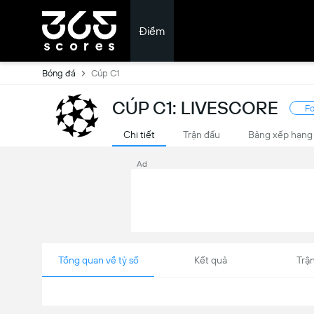
Điểm
Bóng đá
Cúp C1
CÚP C1: LIVESCORE
Fo
Chi tiết
Trận đấu
Bảng xếp hạng
Ad
Tổng quan về tỷ số
Kết quả
Trận