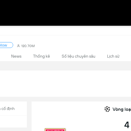
llow
120.70M
News
Thống kê
Số liệu chuyên sâu
Lịch sử
 cố định
Vòng loạ
4