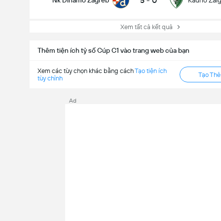
5
-
0
Nk Dinamo Zagreb
Kauno Zalgi
Xem tất cả kết quả
Thêm tiện ích tỷ số Cúp C1 vào trang web của bạn
Xem các tùy chọn khác bằng cách
Tạo tiện ích
Tạo Th
tùy chỉnh
Ad