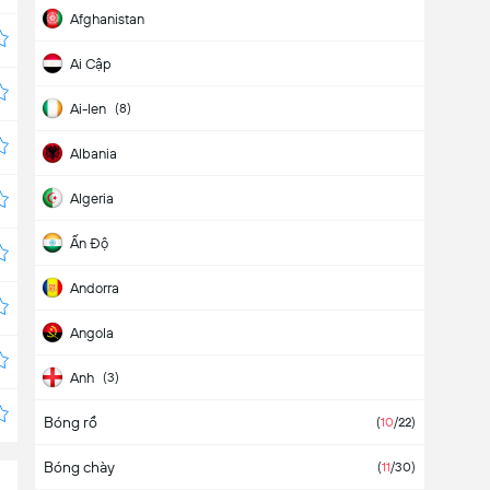
Afghanistan
Ai Cập
Ai-len
(
8
)
Albania
Algeria
Ấn Độ
Andorra
Angola
Anh
(
3
)
Bóng rổ
Antigua & Barbuda
(
10
/22
)
Bóng chày
(
11
/30
)