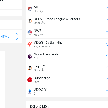
ris
MLS
Hoa Kỳ
UEFA Europa League Qualifiers
Châu Âu
NWSL
Hoa Kỳ
ẻ HTML
VĐQG Tây Ban Nha
Tây Ban Nha
Ngoại Hạng Anh
Anh
Cúp C2
Châu Âu
Bundesliga
Đức
VĐQG Ý
Ý
Đội phổ biến