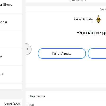
er Sheva
Vòn
Kairat Almaty
menia
Đội nào sẽ g
Kairat Almaty
çe
ha
Top trends
05/08/2026
11/08