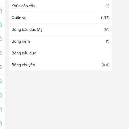
Khúc côn cầu
(
2
)
Quần vợt
(
1
/67
)
Bóng bầu dục Mỹ
(
1
/1
)
Bóng ném
(
1
)
Bóng bầu dục
Bóng chuyền
(
1
/15
)