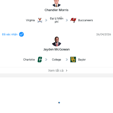
Chandler Morris
Đại lý Miễn
Virginia
Buccaneers
phí
Đã xác nhận
26/04/2026
Jayden McGowan
Charlotte
College
Baylor
Xem tất cả