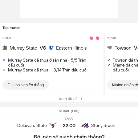
Top trends
27/08
27/08
Murray State
VS
Eastern Illinois
Towson
V
Murray State đã thua ở sân nhà - 5/5 Trận
Towson đã thu
đấu cuối
Maine đã chiế
Murray State đã thua - 13/14 Trận đấu cuối
đấu cuối
E. Illinois chiến thắng
Maine chiến t
Xem tất cả
NCAAF (FBS)
27/08
22:00
Delaware State
Stony Brook
Đội nào sẽ giành chiến thắng?