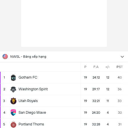
NWSL - Bảng xếp hạng
P
F:A
+/-
PST
Gotham FC
1
19
24:12
12
40
Washington Spirit
2
19
29:17
12
36
Utah Royals
3
19
32:21
11
33
San Diego Wave
4
19
24:20
4
32
Portland Thorns
5
19
32:28
4
31