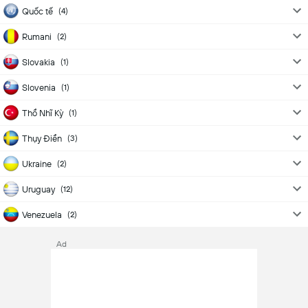
Quốc tế
(
4
)
Rumani
(
2
)
Slovakia
(
1
)
Slovenia
(
1
)
Thổ Nhĩ Kỳ
(
1
)
Thụy Điển
(
3
)
Ukraine
(
2
)
Uruguay
(
12
)
Venezuela
(
2
)
Ad