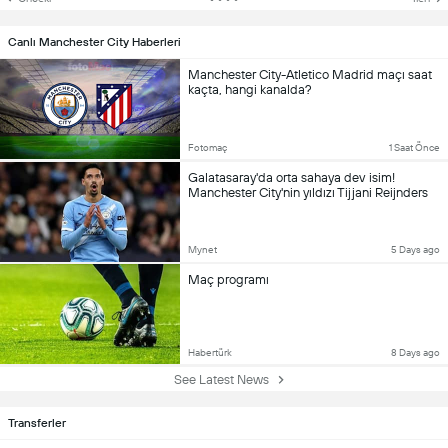
Canlı Manchester City Haberleri
Manchester City-Atletico Madrid maçı saat
kaçta, hangi kanalda?
Fotomaç
1 Saat Önce
Galatasaray'da orta sahaya dev isim!
Manchester City'nin yıldızı Tijjani Reijnders
Mynet
5 Days ago
Maç programı
Habertürk
8 Days ago
See Latest News
Transferler