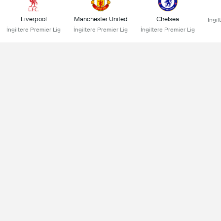
Liverpool
Manchester United
Chelsea
İngil
İngiltere Premier Lig
İngiltere Premier Lig
İngiltere Premier Lig