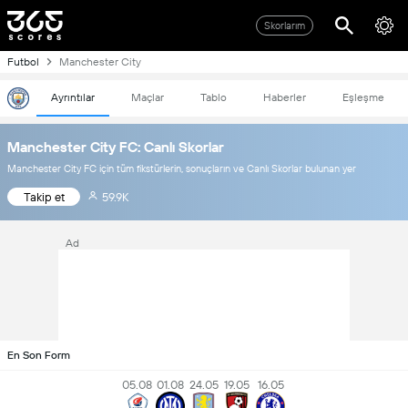
Skorlarım
Futbol
Manchester City
Ayrıntılar
Maçlar
Tablo
Haberler
Eşleşme
Manchester City FC: Canlı Skorlar
Manchester City FC için tüm fikstürlerin, sonuçların ve Canlı Skorlar bulunan yer
Takip et
59.9K
Ad
En Son Form
05.08
01.08
24.05
19.05
16.05