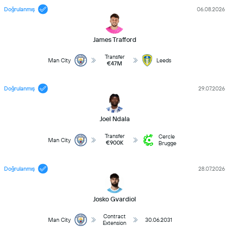
Doğrulanmış
06.08.2026
James Trafford
Transfer
Man City
Leeds
€47M
Doğrulanmış
29.07.2026
Joel Ndala
Transfer
Cercle
Man City
€900K
Brugge
Doğrulanmış
28.07.2026
Josko Gvardiol
Contract
Man City
30.06.2031
Extension