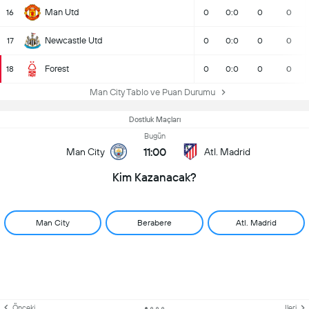
Man Utd
16
0
0:0
0
0
Newcastle Utd
17
0
0:0
0
0
Forest
18
0
0:0
0
0
Man City Tablo ve Puan Durumu
Dostluk Maçları
Bugün
11:00
Man City
Atl. Madrid
Kim Kazanacak?
Man City
Berabere
Atl. Madrid
Önceki
Ileri