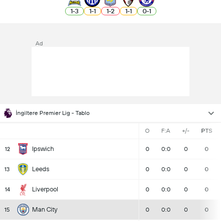
1
-
3
1
-
1
1
-
2
1
-
1
0
-
1
Ad
İngiltere Premier Lig - Tablo
O
F:A
+/-
PTS
Ipswich
12
0
0:0
0
0
Leeds
13
0
0:0
0
0
Liverpool
14
0
0:0
0
0
Man City
15
0
0:0
0
0