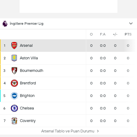
İngiltere Premier Lig
O
F:A
+/-
PTS
Arsenal
1
0
0:0
0
0
Aston Villa
2
0
0:0
0
0
Bournemouth
3
0
0:0
0
0
Brentford
4
0
0:0
0
0
Brighton
5
0
0:0
0
0
Chelsea
6
0
0:0
0
0
Coventry
7
0
0:0
0
0
Arsenal Tablo ve Puan Durumu