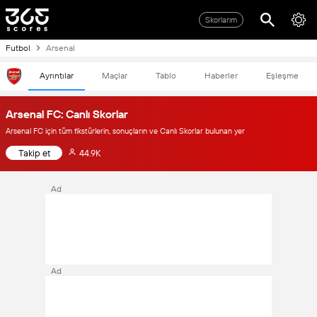
Skorlarım
Futbol
Arsenal
Ayrıntılar
Maçlar
Tablo
Haberler
Eşleşme
Arsenal FC: Canlı Skorlar
Arsenal FC için tüm fikstürlerin, sonuçların ve Canlı Skorlar bulunan yer
Takip et
44.9K
Ad
Ad