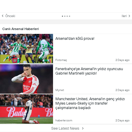
Önceki
Ileri
Canlı Arsenal Haberleri
Arsenal'dan kötü prova!
Fotomaç
2 Days ago
Fenerbahçe'ye Arsenal'in yıldız oyuncusu
Gabriel Martinelli yazıldı!
Mynet
2 Days ago
Manchester United, Arsenal'ın genç yıldızı
Myles Lewis-Skelly için transfer
çalışmalarına başladı
haberler.com
2 Days ago
See Latest News