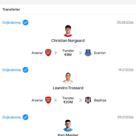
Transferler
Doğrulanmış
05.08.2026
Christian Norgaard
Transfer
Arsenal
Everton
€8M
Doğrulanmış
14.07.2026
Leandro Trossard
Transfer
Arsenal
Beşiktaş
€20M
Doğrulanmış
09.07.2026
Illan Meslier