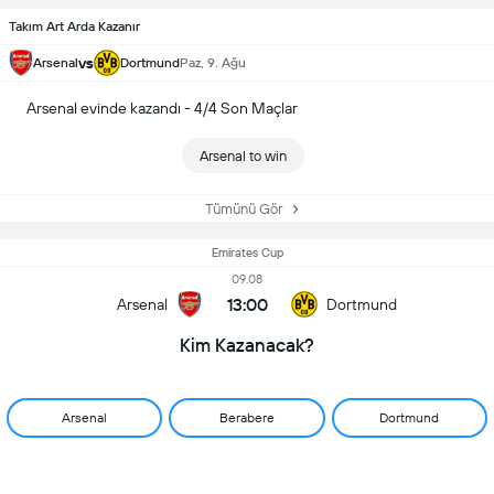
Takım Art Arda Kazanır
vs
Arsenal
Dortmund
Paz, 9. Ağu
Arsenal evinde kazandı - 4/4 Son Maçlar
Arsenal to win
Tümünü Gör
Emirates Cup
09.08
13:00
Arsenal
Dortmund
Kim Kazanacak?
Arsenal
Berabere
Dortmund