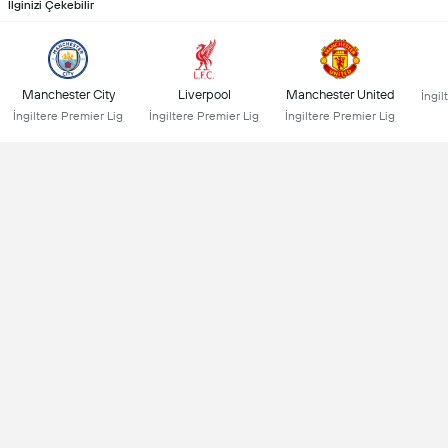
İlginizi Çekebilir
Manchester City
Liverpool
Manchester United
İngil
İngiltere Premier Lig
İngiltere Premier Lig
İngiltere Premier Lig