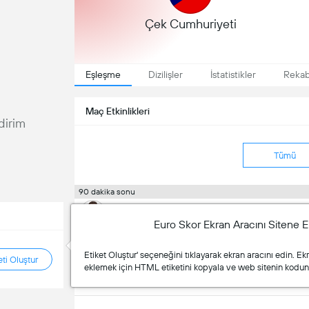
Çek Cumhuriyeti
Eşleşme
Dizilişler
İstatistikler
Reka
Maç Etkinlikleri
ldirim
Tümü
90 dakika sonu
Patrik Schick
Vladimir Coufal
Euro Skor Ekran Aracını Sitene E
Devre Arası
Etiket Oluştur' seçeneğini tıklayarak ekran aracını edin. Ek
ti Oluştur
eklemek için HTML etiketini kopyala ve web sitenin kodun