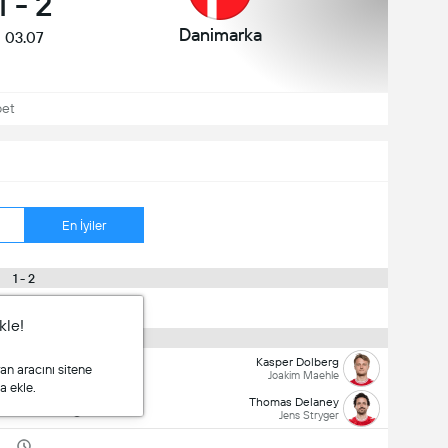
1
-
2
Danimarka
03.07
bet
En İyiler
1 - 2
49'
kle!
0 - 2
Kasper Dolberg
42'
ran aracını sitene
Joakim Maehle
a ekle.
Thomas Delaney
5'
Jens Stryger