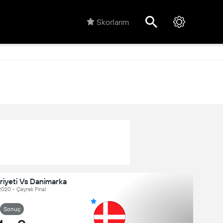
Skorlarım
iyeti Vs Danimarka
2020 - Çeyrek Final
Sonuç