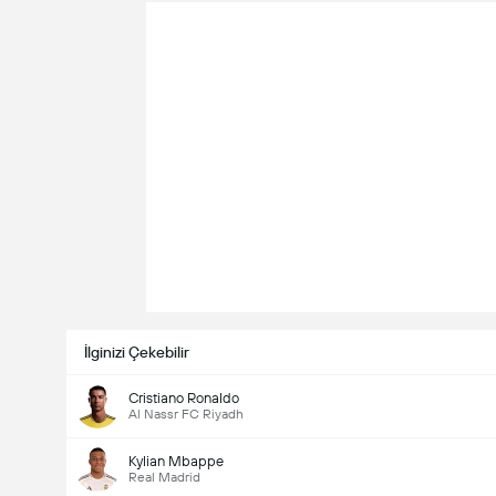
İlginizi Çekebilir
Cristiano Ronaldo
Al Nassr FC Riyadh
Kylian Mbappe
Real Madrid