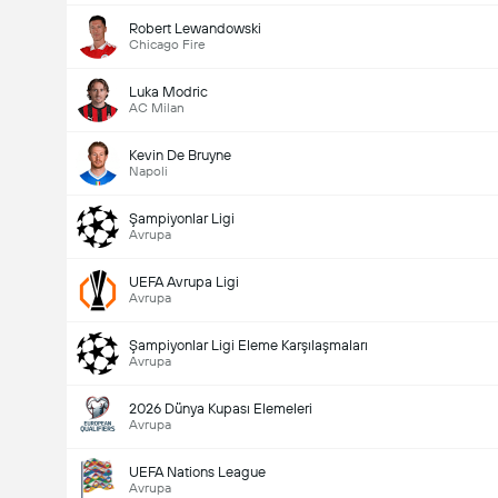
Maçtaki Toplam Gol (2.5)
Robert Lewandowski
Chicago Fire
Luka Modric
Toplam Oy: 4,043
AC Milan
Kevin De Bruyne
Napoli
Şampiyonlar Ligi
Avrupa
UEFA Avrupa Ligi
Avrupa
Şampiyonlar Ligi Eleme Karşılaşmaları
Avrupa
2026 Dünya Kupası Elemeleri
Avrupa
UEFA Nations League
Avrupa