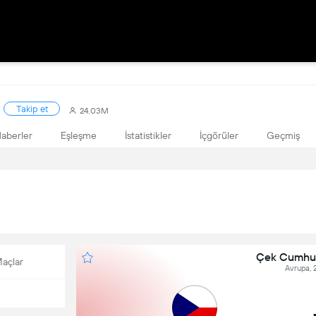
Takip et
24.03M
aberler
Eşleşme
İstatistikler
İçgörüler
Geçmiş
Çek Cumhur
açlar
Avrupa, 