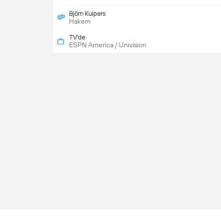
Björn Kuipers
Hakem
TV'de
ESPN America / Univision