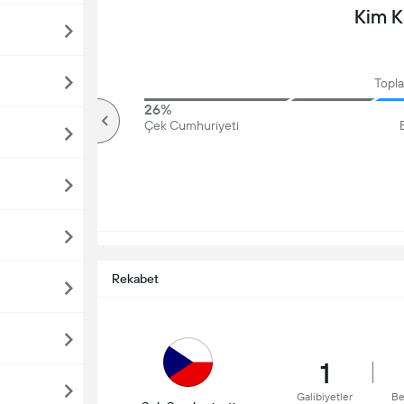
Kim 
Topl
74%
26%
Üzerinde
Çek Cumhuriyeti
Rekabet
1
Galibiyetler
Be