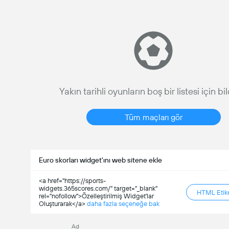
Yakın tarihli oyunların boş bir listesi için bi
Tüm maçları gör
Euro skorları widget'ını web sitene ekle
<a href="https://sports-
widgets.365scores.com/" target="_blank"
HTML Etike
rel="nofollow">Özelleştirilmiş Widget'lar
Oluşturarak</a>
daha fazla seçeneğe bak
Ad