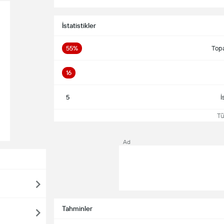
İstatistikler
55%
Top
16
5
İ
Tü
Ad
Tahminler