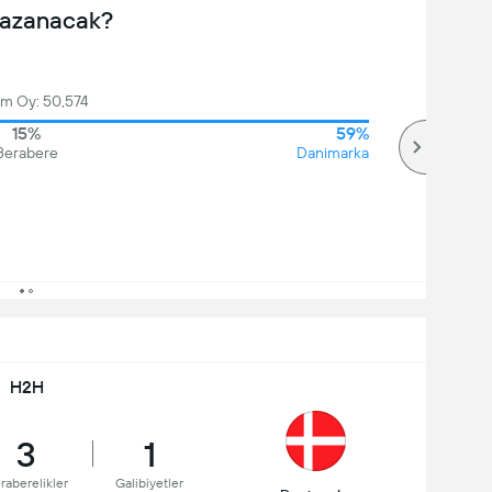
Kazanacak?
am Oy: 50,574
15%
59%
Berabere
Danimarka
H2H
3
1
raberelikler
Galibiyetler