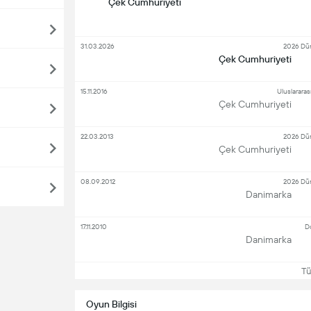
Çek Cumhuriyeti
31.03.2026
2026 Dün
Çek Cumhuriyeti
15.11.2016
Uluslararas
Çek Cumhuriyeti
22.03.2013
2026 Dün
Çek Cumhuriyeti
08.09.2012
2026 Dün
Danimarka
17.11.2010
Do
Danimarka
Tü
Oyun Bilgisi