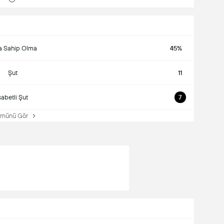
a Sahip Olma
45%
Şut
11
sabetli Şut
7
münü Gör