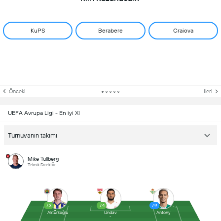
KuPS
Berabere
Craiova
Önceki
Ileri
UEFA Avrupa Ligi - En iyi XI
Turnuvanın takımı
Mike Tullberg
Teknik Direktör
7.3
7.4
7.9
Aktürkoğlu
Undav
Antony