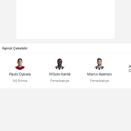
İlginizi Çekebilir
A
C
Paulo Dybala
N'Golo Kanté
Marco Asensio
AS Roma
Fenerbahçe
Fenerbahçe