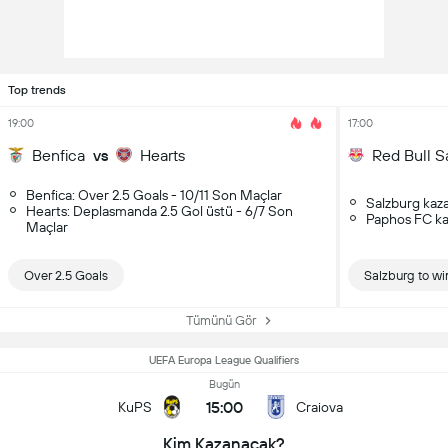
Top trends
19:00
17:00
Benfica
vs
Hearts
Red Bull S
Benfica: Over 2.5 Goals - 10/11 Son Maçlar
Salzburg kaz
Hearts: Deplasmanda 2.5 Gol üstü - 6/7 Son
Paphos FC ka
Maçlar
Over 2.5 Goals
Salzburg to wi
Tümünü Gör
UEFA Europa League Qualifiers
Bugün
15:00
KuPS
Craiova
Kim Kazanacak?