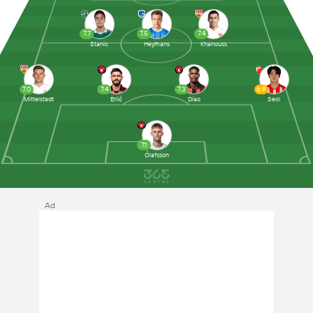
7.7
7.5
7.4
Stanic
Heymans
Khanouss
7.0
7.4
7.3
6.9
Mittelstadt
Erlić
Diao
Seol
7.1
Ólafsson
Ad