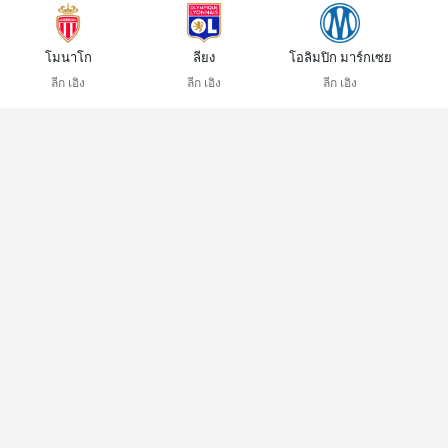
โมนาโก
ลียง
โอลิมปิก มาร์กเซย
ลีก เอิง
ลีก เอิง
ลีก เอิง