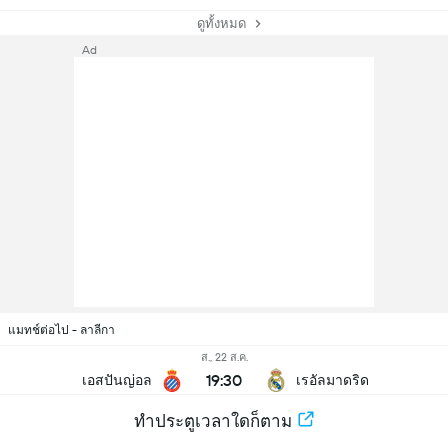
ดูทั้งหมด
Ad
แมทช์ต่อไป - ลาลีกา
ส., 22 ส.ค.
19:30
เอสปันญ่อล
เรอัลมาดริด
ทำประตูเวลาใดก็ตาม