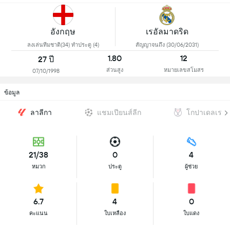
อังกฤษ
เรอัลมาดริด
ลงเล่นทีมชาติ(34) ทำประตู (4)
สัญญาจนถึง (30/06/2031)
1.80
12
27 ปี
ส่วนสูง
หมายเลขสโมสร
07/10/1998
ข้อมูล
ลาลีกา
แชมเปียนส์ลีก
โกปาเดลเรย์
21/38
0
4
หมวก
ประตู
ผู้ช่วย
6.7
4
0
คะแนน
ใบเหลือง
ใบแดง