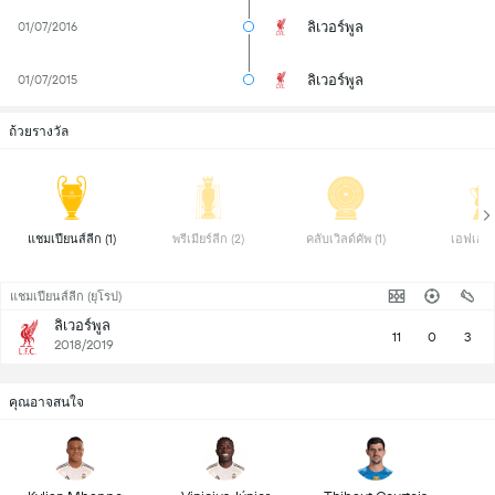
ลิเวอร์พูล
01/07/2016
ลิเวอร์พูล
01/07/2015
ถ้วยรางวัล
แชมเปียนส์ลีก (1) 
พรีเมียร์ลีก (2) 
คลับเวิลด์คัพ (1) 
แชมเปียนส์ลีก (ยุโรป)
ลิเวอร์พูล
11
0
3
2018/2019
คุณอาจสนใจ