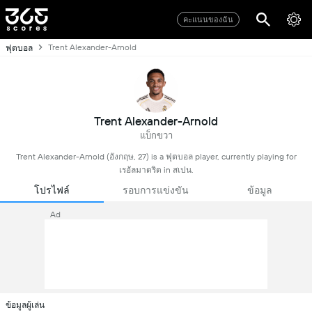
คะแนนของฉัน
Trent Alexander-Arnold
ฟุตบอล
Trent Alexander-Arnold
แบ็กขวา
Trent Alexander-Arnold (อังกฤษ, 27) is a ฟุตบอล player, currently playing for
เรอัลมาดริด in สเปน.
โปรไฟล์
รอบการแข่งขัน
ข้อมูล
Ad
ข้อมูลผู้เล่น