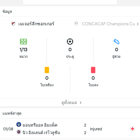
ข้อมูล
เมเจอร์ลีกซอกเกอร์
CONCACAF Champions Cup
1/13
0
0
หมวก
ประตู
ผู้ช่วย
0
0
ใบเหลือง
ใบแดง
ดูทั้งหมด
แมทช์ล่าสุด
มอนทรีออล อิมแพ็ค
2
01/08
Injured
นิว อิงแลนด์ เรโวลูชั่น
2