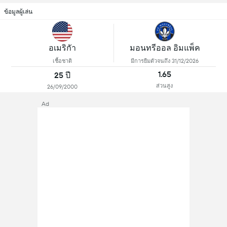
ข้อมูลผู้เล่น
อเมริกัา
มอนทรีออล อิมแพ็ค
เชื้อชาติ
มีการยืมตัวจนถึง 31/12/2026
1.65
25 ปี
ส่วนสูง
26/09/2000
Ad