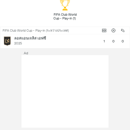
FIFA Club World 
Cup - Play-in (1) 
FIFA Club World Cup - Play-in (ระหว่างประเทศ)
ลอสแอนเจลิส เอฟซี
1
0
0
2025
Ad