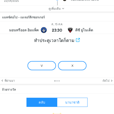
23/04/2025
ดูเพิ่มเติม
แมทช์ต่อไป - เมเจอร์ลีกซอกเกอร์
ส., 15 ส.ค.
23:30
มอนทรีออล อิมแพ็ค
ดีซี ยูไนเต็ด
ทำประตูเวลาใดก็ตาม
V
X
ที่ผ่านมา
ถัดไป
ถ้วยรางวัล
คลับ
นานาชาติ