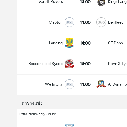
14:00
Everett Rovers
Kings Lang
14:00
Clapton
Benfleet
14:00
Lancing
SE Dons
14:00
Beaconsfield Sycob
Penn & Tyl
14:00
Wells City
A. Dynamo
ตารางแข่ง
Extra Preliminary Round