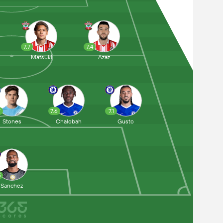
7.7
7.4
Matsuki
Azaz
7
7.6
7.1
Stones
Chalobah
Gusto
5
Sanchez