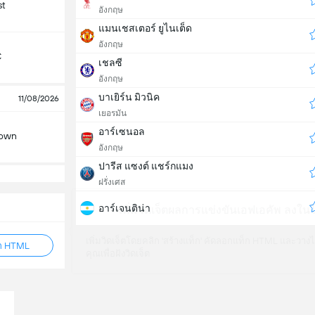
st
อังกฤษ
แมนเชสเตอร์ ยูไนเต็ด
อังกฤษ
C
เชลซี
อังกฤษ
บาเยิร์น มิวนิค
11/08/2026
เยอรมัน
อาร์เซนอล
Town
อังกฤษ
ปารีส แซงต์ แชร์กแมง
ฝรั่งเศส
อาร์เจนติน่า
เพิ่มวิดเจ็ตผลการแข่งขันเอฟเอคัพ ลงใ
เพิ่มวิดเจ็ตโดยคลิก 'สร้างแท็ก' คัดลอกแท็ก HTML และวางไ
็ก HTML
คุณเพื่อฝังวิดเจ็ต