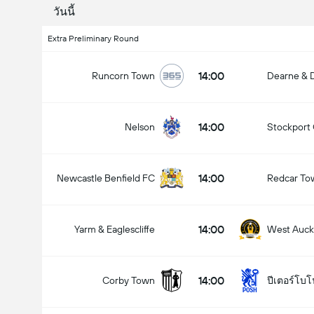
วันนี้
Extra Preliminary Round
14:00
Runcorn Town
Dearne & D
14:00
Nelson
Stockport
14:00
Newcastle Benfield FC
Redcar To
14:00
Yarm & Eaglescliffe
West Auck
14:00
Corby Town
ปีเตอร์โบโ