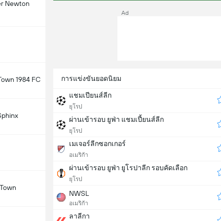
er Newton
Ad
การแข่งขันยอดนิยม
 Town 1984 FC
แชมเปียนส์ลีก
ยุโรป
Sphinx
ผ่านเข้ารอบ ยูฟ่า แชมเปี้ยนส์ลีก
ยุโรป
เมเจอร์ลีกซอกเกอร์
อเมริกัา
ผ่านเข้ารอบ ยูฟ่า ยูโรปาลีก รอบคัดเลือก
ยุโรป
 Town
NWSL
อเมริกัา
ลาลีกา