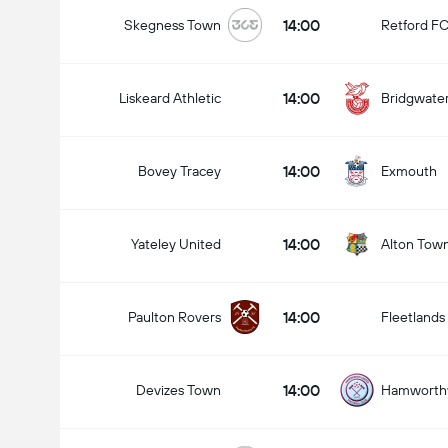
14:00
Skegness Town
Retford F
14:00
Liskeard Athletic
Bridgwate
14:00
Bovey Tracey
Exmouth
14:00
Yateley United
Alton Tow
14:00
Paulton Rovers
Fleetlands
14:00
Devizes Town
Hamworthy