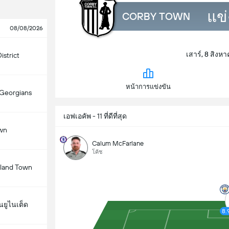
แข่
CORBY TOWN
08/08/2026
เสาร์, 8 สิงหา
istrict
หน้าการแข่งขัน
 Georgians
เอฟเอคัพ - 11 ที่ดีที่สุด
wn
Calum McFarlane
โค้ช
land Town
นยูไนเต็ด
8.