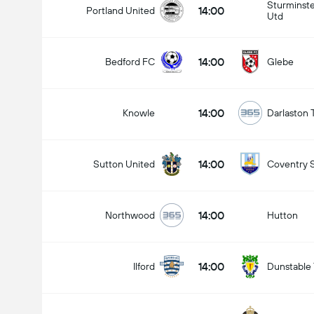
Sturminst
14:00
Portland United
Utd
14:00
Bedford FC
Glebe
14:00
Knowle
Darlaston
14:00
Sutton United
Coventry 
14:00
Northwood
Hutton
14:00
Ilford
Dunstable