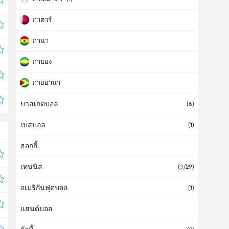
กาตาร์
กานา
กาบอง
กายอานา
บาสเกตบอล
การแข่งขันกีฬาโอลิมปิก
(
6
)
เบสบอล
(
1
)
ฮอกกี้
เทนนิส
(
3
/29
)
อเมริกันฟุตบอล
(
1
)
แฮนด์บอล