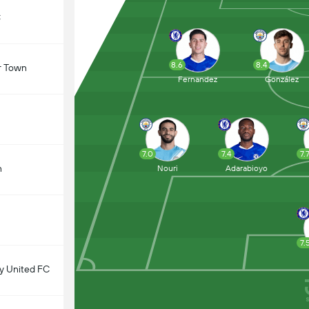
C
8.6
8.4
r Town
Fernandez
González
7.0
7.4
7.
n
Nouri
Adarabioyo
7.
 United FC