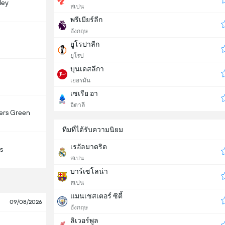
ley
สเปน
พรีเมียร์ลีก
อังกฤษ
ยูโรปาลีก
ยุโรป
บุนเดสลีกา
เยอรมัน
เซเรีย อา
อิตาลี
ers Green
ทีมที่ได้รับความนิยม
เรอัลมาดริด
s
สเปน
บาร์เซโลน่า
สเปน
แมนเชสเตอร์ ซิตี้
09/08/2026
อังกฤษ
ลิเวอร์พูล