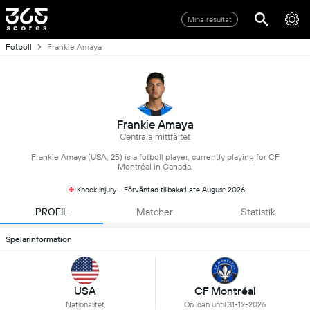
Mina resultat
Fotboll
Frankie Amaya
Frankie Amaya
Centrala mittfältet
Frankie Amaya (USA, 25) is a fotboll player, currently playing for CF
Montréal in Canada.
Knock injury - Förväntad tillbaka:Late August 2026
PROFIL
Matcher
Statistik
Spelarinformation
USA
CF Montréal
Nationalitet
On loan until 31-12-2026