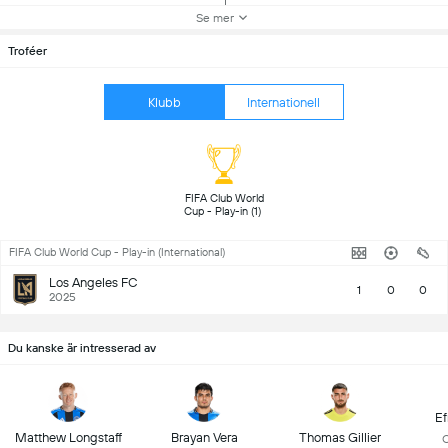
Se mer
Troféer
Klubb
Internationell
FIFA Club World 
Cup - Play-in (1) 
FIFA Club World Cup - Play-in (International)
Los Angeles FC
1
0
0
2025
Du kanske är intresserad av
Ef
Matthew Longstaff
Brayan Vera
Thomas Gillier