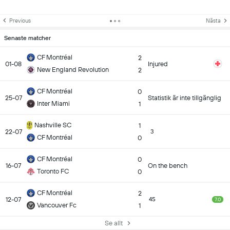
Previous
Nästa
Senaste matcher
CF Montréal
2
01-08
Injured
New England Revolution
2
CF Montréal
0
25-07
Statistik är inte tillgänglig
Inter Miami
1
Nashville SC
1
22-07
3
CF Montréal
0
CF Montréal
0
16-07
On the bench
Toronto FC
0
CF Montréal
2
12-07
45
7.0
Vancouver Fc
1
Se allt