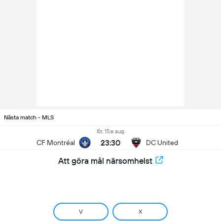
Nästa match - MLS
lör, 15:e aug.
23:30
CF Montréal
DC United
Att göra mål närsomhelst
V
X