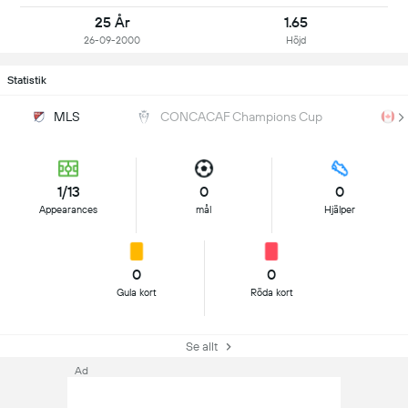
25 År
1.65
26-09-2000
Höjd
Statistik
MLS
CONCACAF Champions Cup
1/13
0
0
Appearances
mål
Hjälper
0
0
Gula kort
Röda kort
Se allt
Ad