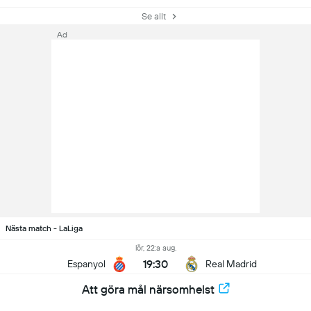
Se allt
Ad
Nästa match - LaLiga
lör, 22:a aug.
19:30
Espanyol
Real Madrid
Att göra mål närsomhelst