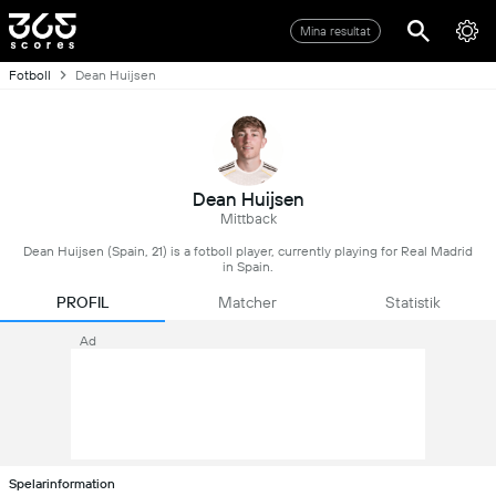
Mina resultat
Fotboll
Dean Huijsen
Dean Huijsen
Mittback
Dean Huijsen (Spain, 21) is a fotboll player, currently playing for Real Madrid
in Spain.
PROFIL
Matcher
Statistik
Ad
Spelarinformation