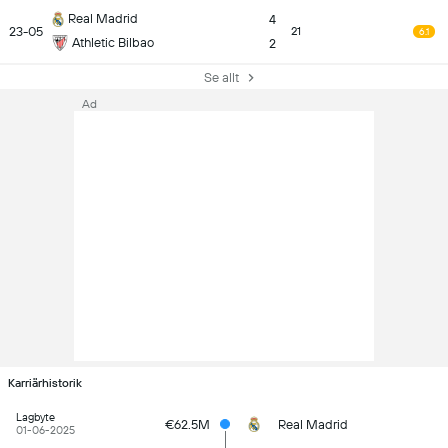
Real Madrid
4
23-05
21
6.1
Athletic Bilbao
2
Se allt
Ad
Karriärhistorik
Lagbyte
€62.5M
Real Madrid
01-06-2025