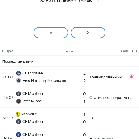
Забить в любое время
V
X
Пред.
Дальше
Последние матчи
CF Montréal
2
01.08
Травмированный
Нью Ингланд Революшн
2
CF Montréal
0
25.07
Статистика недоступна
Inter Miami
1
Nashville SC
1
22.07
3
CF Montréal
0
CF Montréal
0
16.07
На скамейке