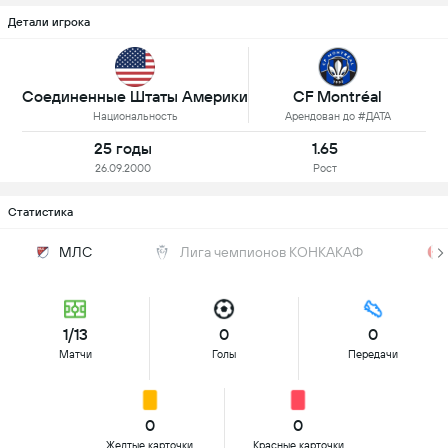
Детали игрока
Соединенные Штаты Америки
CF Montréal
Национальность
Арендован до #ДАТА
25 годы
1.65
26.09.2000
Рост
Статистика
МЛС
Лига чемпионов КОНКАКАФ
1/13
0
0
Матчи
Голы
Передачи
0
0
Желтые карточки
Красные карточки