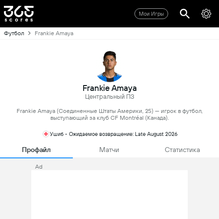
Мои Игры
Футбол
Frankie Amaya
Frankie Amaya
Центральный ПЗ
Frankie Amaya (Соединенные Штаты Америки, 25) — игрок в футбол,
выступающий за клуб CF Montréal (Канада).
Ушиб - Ожидаемое возвращение: Late August 2026
Профайл
Матчи
Статистика
Ad