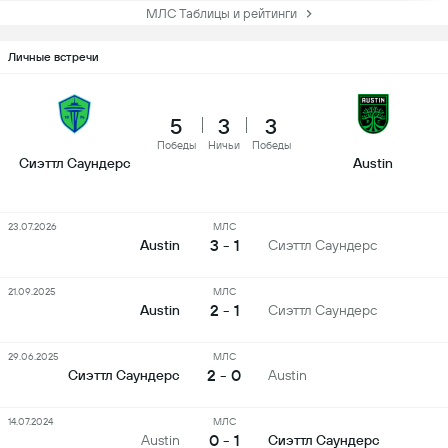
МЛС Таблицы и рейтинги
Личные встречи
5
3
3
Победы
Ничьи
Победы
Сиэттл Саундерс
Austin
23.07.2026
МЛС
3 - 1
Austin
Сиэттл Саундерс
21.09.2025
МЛС
2 - 1
Austin
Сиэттл Саундерс
29.06.2025
МЛС
2 - 0
Сиэттл Саундерс
Austin
14.07.2024
МЛС
0 - 1
Austin
Сиэттл Саундерс