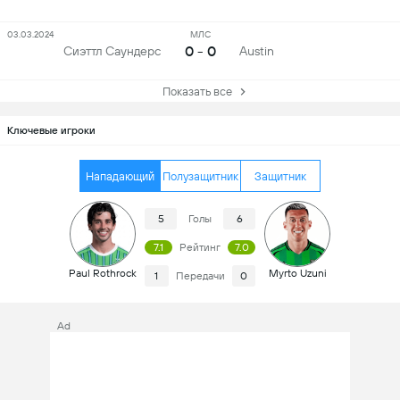
03.03.2024
МЛС
0 - 0
Сиэттл Саундерс
Austin
Показать все
Ключевые игроки
Нападающий
Полузащитник
Защитник
5
Голы
6
7.1
Рейтинг
7.0
Paul Rothrock
Myrto Uzuni
1
Передачи
0
Ad