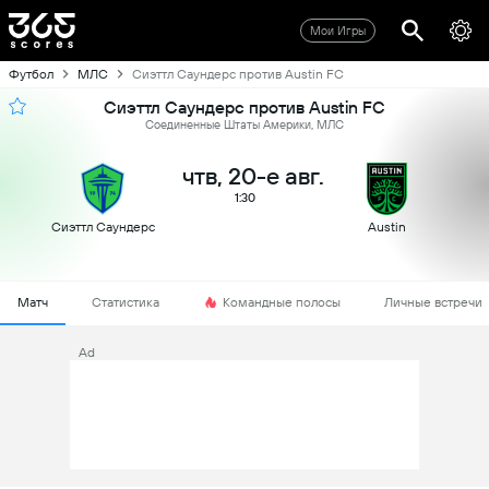
Мои Игры
Футбол
МЛС
Сиэттл Саундерс против Austin FC
Сиэттл Саундерс против Austin FC
Соединенные Штаты Америки, МЛС
чтв, 20-е авг.
1:30
Сиэттл Саундерс
Austin
Матч
Статистика
Командные полосы
Личные встречи
Ad