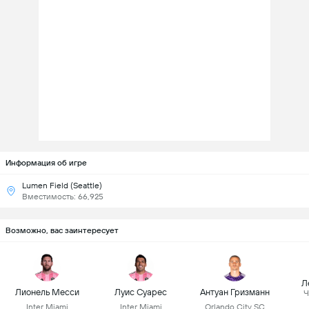
Информация об игре
Lumen Field (Seattle)
Вместимость: 66,925
Возможно, вас заинтересует
Л
Лионель Месси
Луис Суарес
Антуан Гризманн
Ч
Inter Miami
Inter Miami
Orlando City SC