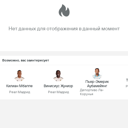
Нет данных для отображения в данный момент
Возможно, вас заинтересует
Т
Пьер-Эмерик
Килиан Мбаппе
Винисиус Жуниор
Аубамейянг
Р
Депортиво Ла-
Реал Мадрид
Реал Мадрид
Корунья