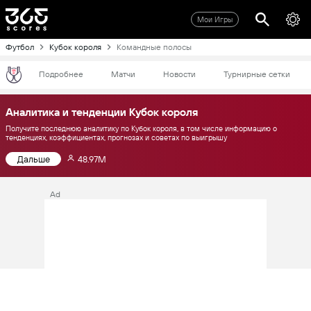
Мои Игры
Футбол
Кубок короля
Командные полосы
Подробнее
Матчи
Новости
Турнирные сетки
Аналитика и тенденции Кубок короля
Получите последнюю аналитику по Кубок короля, в том числе информацию о
тенденциях, коэффициентах, прогнозах и советах по выигрышу
Дальше
48.97M
Ad