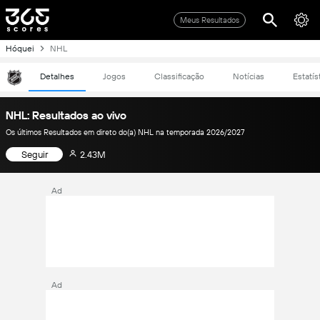
Meus Resultados
Hóquei
NHL
Detalhes
Jogos
Classificação
Notícias
Estatís
NHL: Resultados ao vivo
Os últimos Resultados em direto do(a) NHL na temporada 2026/2027
Seguir
2.43M
Ad
Ad