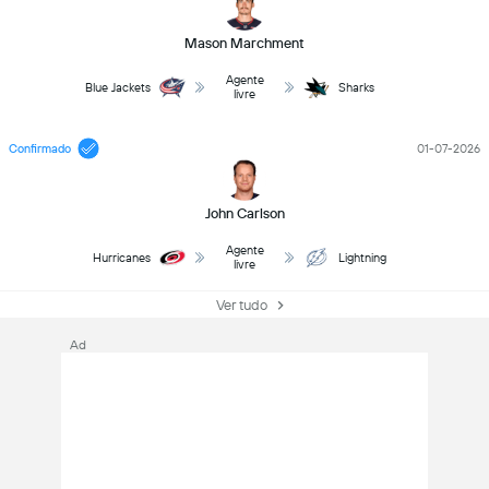
Mason Marchment
Agente
Blue Jackets
Sharks
livre
Confirmado
01-07-2026
John Carlson
Agente
Hurricanes
Lightning
livre
Ver tudo
Ad