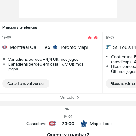
Principais tendências
19-09
19-09
Montreal Canadiens
VS
Toronto Maple Leafs
St. Louis B
Confrontos: 
Canadiens perdeu - 4/4 Últimos jogos
(handicap) - 
Canadiens perdeu em casa - 6/7 Últimos
Blues venceu
jogos
Últimos jogo
Canadiens vai vencer
Blues to win o
Ver tudo
NHL
19-09
23:00
Canadiens
Maple Leafs
Quem vai ganhar?