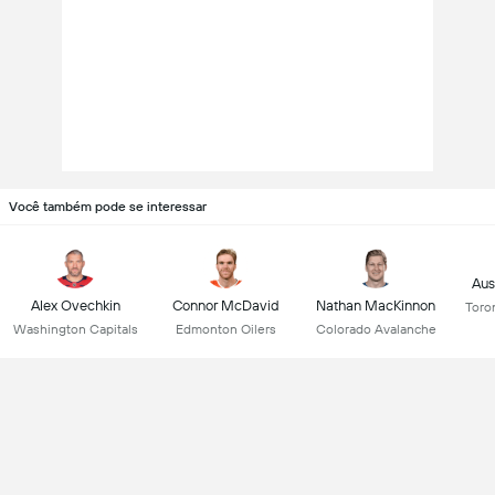
Você também pode se interessar
Aus
Alex Ovechkin
Connor McDavid
Nathan MacKinnon
Toro
Washington Capitals
Edmonton Oilers
Colorado Avalanche