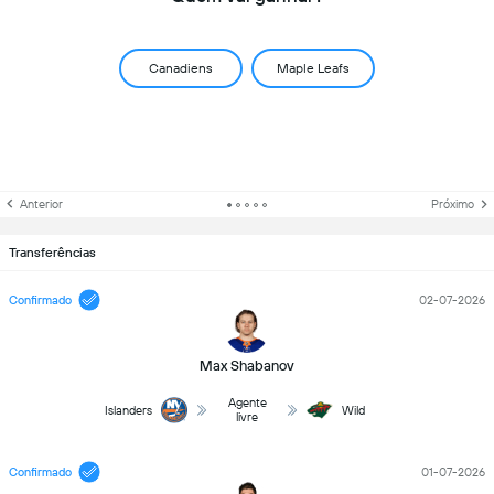
Canadiens
Maple Leafs
Anterior
Próximo
Transferências
Confirmado
02-07-2026
Max Shabanov
Agente
Islanders
Wild
livre
Confirmado
01-07-2026