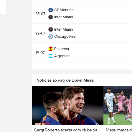
CF Montréal
25-07
Inter Miami
Inter Miami
22-07
Chicago Fire
Espanha
19-07
Argentina
Notícias ao vivo de Lionel Messi
Sergi Roberto acerta com clube da
Messi marca d