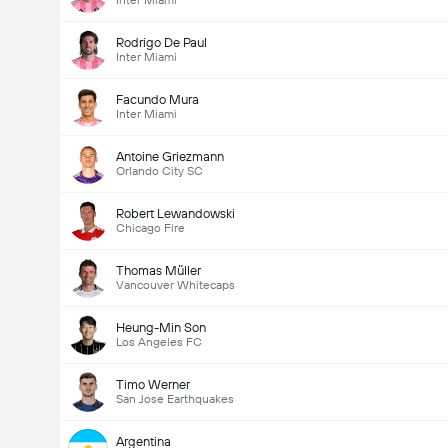
Inter Miami
Rodrigo De Paul
Inter Miami
Facundo Mura
Inter Miami
Antoine Griezmann
Orlando City SC
Robert Lewandowski
Chicago Fire
Thomas Müller
Vancouver Whitecaps
Heung-Min Son
Los Angeles FC
Timo Werner
San Jose Earthquakes
Argentina