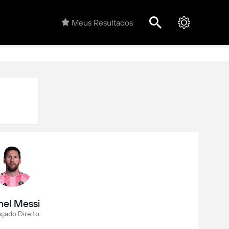
Meus Resultados
nel Messi
çado Direito