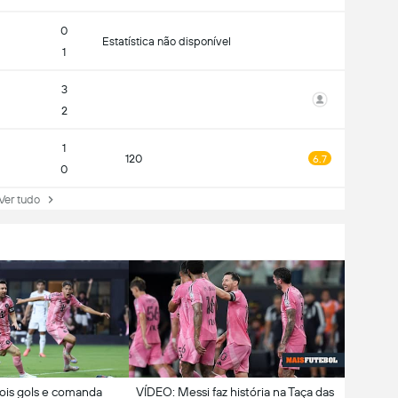
0
Estatística não disponível
1
3
2
1
120
6.7
0
Ver tudo
ois gols e comanda
VÍDEO: Messi faz história na Taça das