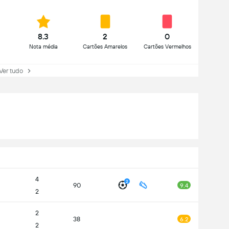
8.3
2
0
Nota média
Cartões Amarelos
Cartões Vermelhos
Ver tudo
4
2
90
9.4
2
2
38
6.2
2