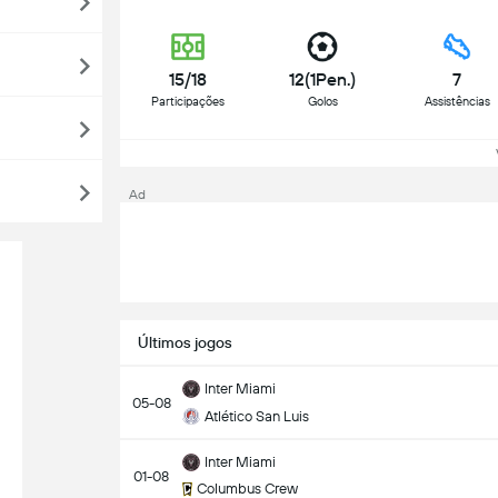
15/18
12(1Pen.)
7
Participações
Golos
Assistências
Ad
Últimos jogos
Inter Miami
05-08
Atlético San Luis
Inter Miami
01-08
Columbus Crew