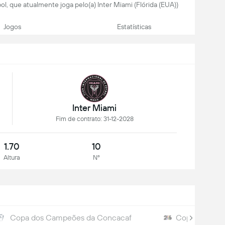
ol, que atualmente joga pelo(a) Inter Miami (Flórida (EUA))
Jogos
Estatísticas
Inter Miami
Fim de contrato: 31-12-2028
1.70
10
Altura
Nº
Copa dos Campeões da Concacaf
Copa do Mun