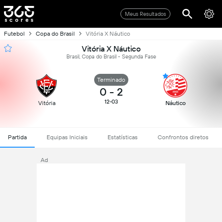
Meus Resultados
Futebol
Copa do Brasil
Vitória X Náutico
Vitória X Náutico
Brasil, Copa do Brasil - Segunda Fase
Terminado
0
-
2
12-03
Vitória
Náutico
Partida
Equipas Iniciais
Estatísticas
Confrontos diretos
Ad