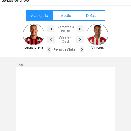
Jogadores chave
Avançado
Médio
Defesa
Remates à
0
0
baliza
Winning
0
0
Goal
Lucas Braga
Vinicius
0
PenaltiesTaken
0
Ad