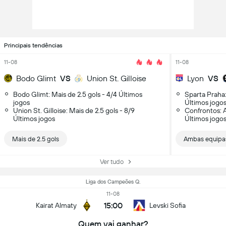
Principais tendências
11-08
11-08
Bodo Glimt
VS
Union St. Gilloise
Lyon
VS
Bodo Glimt: Mais de 2.5 gols - 4/4 Últimos
Sparta Praha
jogos
Últimos jogo
Union St. Gilloise: Mais de 2.5 gols - 8/9
Confrontos: 
Últimos jogos
Últimos jogo
Mais de 2.5 gols
Ambas equipa
Ver tudo
Liga dos Campeões Q.
11-08
15:00
Kairat Almaty
Levski Sofia
Quem vai ganhar?