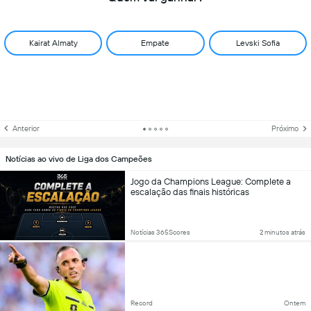
Kairat Almaty
Empate
Levski Sofia
Anterior
Próximo
Notícias ao vivo de Liga dos Campeões
Jogo da Champions League: Complete a
escalação das finais históricas
Notícias 365Scores
2 minutos atrás
Record
Ontem