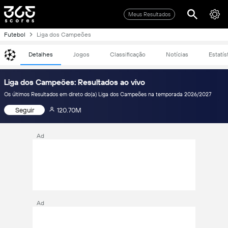
Meus Resultados
Futebol
Liga dos Campeões
Detalhes
Jogos
Classificação
Notícias
Estatís
Liga dos Campeões: Resultados ao vivo
Os últimos Resultados em direto do(a) Liga dos Campeões na temporada 2026/2027
Seguir
120.70M
Ad
Ad