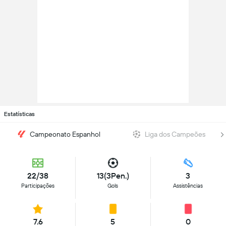
Estatísticas
Campeonato Espanhol
Liga dos Campeões
22/38
13(3Pen.)
3
Participações
Gols
Assistências
7.6
5
0