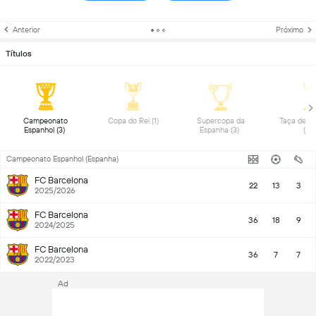
Anterior
Próximo
Títulos
Campeonato 
Copa do Rei (1) 
Supercopa da 
Taça de Po
Espanhol (3) 
Espanha (3) 
(1) 
Campeonato Espanhol (Espanha)
FC Barcelona
22
13
3
2025/2026
FC Barcelona
36
18
9
2024/2025
FC Barcelona
36
7
7
2022/2023
Ad