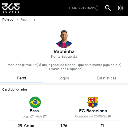
Meus Resultados
Futebol
Raphinha
Raphinha
Ponta Esquerda
Raphinha (Brasil, 29) é um jogador de futebol, que atualmente joga pelo(a)
FC Barcelona (Espanha)
Perfil
Jogos
Estatísticas
Card do jogador
Brasil
FC Barcelona
Jogos(41) Gols (11)
Contrato até 30/06/2028
29 Anos
1.76
11