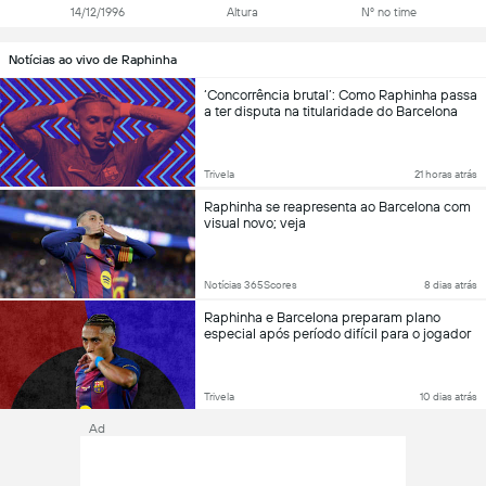
14/12/1996
Altura
Nº no time
Notícias ao vivo de Raphinha
‘Concorrência brutal’: Como Raphinha passa
a ter disputa na titularidade do Barcelona
Trivela
21 horas atrás
Raphinha se reapresenta ao Barcelona com
visual novo; veja
Notícias 365Scores
8 dias atrás
Raphinha e Barcelona preparam plano
especial após período difícil para o jogador
Trivela
10 dias atrás
Ad