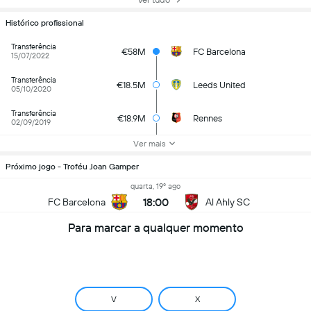
Histórico profissional
Transferência
€58M
FC Barcelona
15/07/2022
Transferência
€18.5M
Leeds United
05/10/2020
Transferência
€18.9M
Rennes
02/09/2019
Ver mais
Próximo jogo - Troféu Joan Gamper
quarta, 19º ago
18:00
FC Barcelona
Al Ahly SC
Para marcar a qualquer momento
V
X