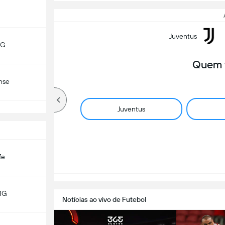
Juventus
MG
Quem 
nse
Juventus
fe
MG
Notícias ao vivo de Futebol