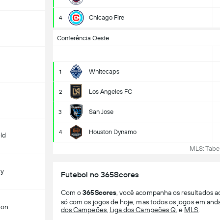
Chicago Fire
4
Conferência Oeste
Whitecaps
1
Los Angeles FC
2
San Jose
3
Houston Dynamo
4
ld
MLS: Tabel
ry
Futebol no 365Scores
Com o
365Scores
, você acompanha os resultados a
só com os jogos de hoje, mas todos os jogos em an
ton
dos Campeões
,
Liga dos Campeões Q.
e
MLS
.