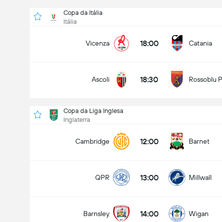
Copa da Itália
Itália
18:00
Vicenza
Catania
18:30
Ascoli
Rossoblu 
Copa da Liga Inglesa
Inglaterra
12:00
Cambridge
Barnet
13:00
QPR
Millwall
14:00
Barnsley
Wigan