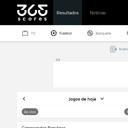
Resultados
Notícias
TV
Futebol
Basquete
Endri
Ad
Jogos de hoje
Ao vivo
Campeonatos Populares