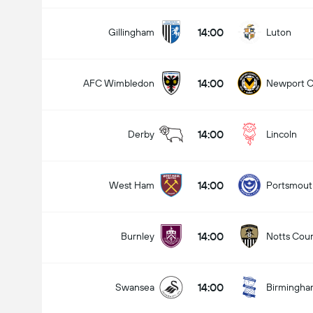
14:00
Gillingham
Luton
14:00
AFC Wimbledon
Newport C
14:00
Derby
Lincoln
14:00
West Ham
Portsmout
14:00
Burnley
Notts Cou
14:00
Swansea
Birmingh