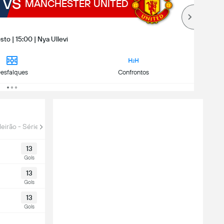
VS
MANCHESTER UNITED
sto | 15:00 | Nya Ullevi
esfalques
Confrontos
leirão - Série B
Liga dos Campeões Q.
Liga Europa Q.
13
Gols
13
Gols
13
Gols