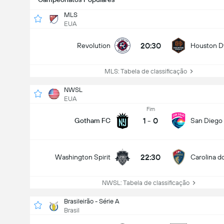
MLS
EUA
20:30
Revolution
Houston 
MLS: Tabela de classificação
NWSL
EUA
Fim
1
-
0
Gotham FC
San Diego
22:30
Washington Spirit
Carolina d
NWSL: Tabela de classificação
Brasileirão - Série A
Brasil