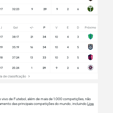
17
32:23
9
29
9
2
6
J
Gol
+/-
P
V
E
D
Próximo
17
38:17
21
34
10
4
3
19
35:19
16
34
10
4
5
18
37:24
13
33
10
3
5
17
25:24
1
29
9
2
6
a de classificação
o vivo de Futebol, além de mais de 1.000 competições, não
damento das principais competições do mundo, incluindo
Liga