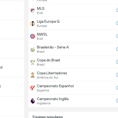
Europa
MLS
EUA
Liga Europa Q.
Europa
NWSL
EUA
Brasileirão - Série A
n
Brasil
Copa do Brasil
Brasil
ld
Copa Libertadores
América do Sul
Campeonato Espanhol
d
Espanha
Campeonato Inglês
Inglaterra
Equipes populares