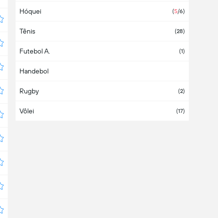
Hóquei
(
5
/6
)
Tênis
(
28
)
Futebol A.
(
1
)
Handebol
Rugby
(
2
)
Vôlei
(
17
)