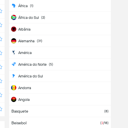
África
(
1
)
África do Sul
(
2
)
Albânia
Alemanha
(
31
)
América
América do Norte
(
5
)
América do Sul
Andorra
Angola
Basquete
Antígua e Barbuda
(
8
)
Beisebol
(
2
/18
)