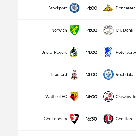
14:00
Stockport
Doncaster
14:00
Norwich
MK Dons
14:00
Bristol Rovers
Peterboro
14:00
Bradford
Rochdale
14:00
Watford FC
Crawley T
16:30
Cheltenham
Charlton