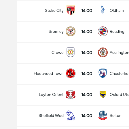
14:00
Stoke City
Oldham
14:00
Bromley
Reading
14:00
Crewe
Accringto
14:00
Fleetwood Town
Chesterfie
14:00
Leyton Orient
Oxford Ut
14:00
Sheffield Wed
Bolton