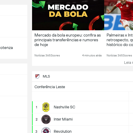
Mercado da bola europeu: confira as
Palmeiras x In
principais transferências e rumores
retrospecto, 
de hoje
histórico do c
Potenza
Notícias 365Scores
4 minutos atrás
Notícias 365Scores
Leia 
MLS
Conferência Leste
Nashville SC
1
Inter Miami
2
Revolution
3