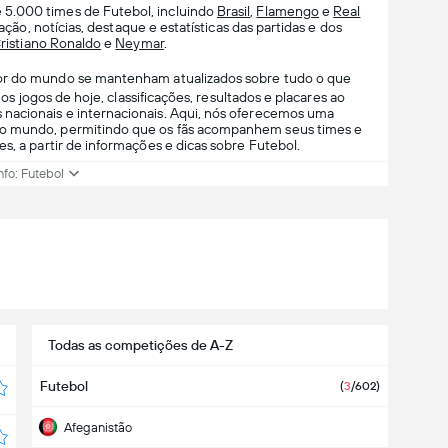
5.000 times de Futebol, incluindo
Brasil
,
Flamengo
e
Real
cação, notícias, destaque e estatísticas das partidas e dos
ristiano Ronaldo
e
Neymar
.
dor do mundo se mantenham atualizados sobre tudo o que
 os jogos de hoje, classificações, resultados e placares ao
nacionais e internacionais. Aqui, nós oferecemos uma
 o mundo, permitindo que os fãs acompanhem seus times e
s, a partir de informações e dicas sobre Futebol.
nfo: Futebol
Todas as competições de A-Z
Futebol
(
3
/602
)
Afeganistão