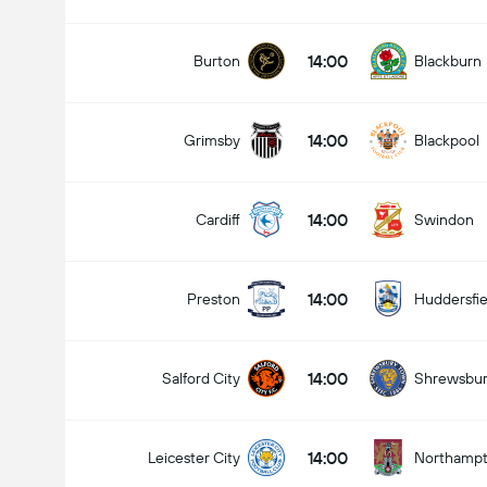
14:00
Burton
Blackburn
14:00
Grimsby
Blackpool
14:00
Cardiff
Swindon
14:00
Preston
Huddersfie
14:00
Salford City
Shrewsbu
14:00
Leicester City
Northamp