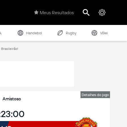
Meus Resultados
A.
Handebol
Rugby
Vôlei
Brasileirão!
Detalhes do jogo
Amistoso
:22:59