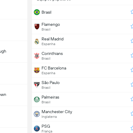
Brasil
Flamengo
Brasil
Real Madrid
Espanha
ugh
Corinthians
Brasil
FC Barcelona
Espanha
São Paulo
Brasil
own
Palmeiras
Brasil
Manchester City
Inglaterra
PSG
França