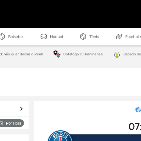
Beisebol
Hóquei
Tênis
Futebol 
ck não quer deixar o Real!
Botafogo x Fluminense
Sábado de 
07
Por Hora