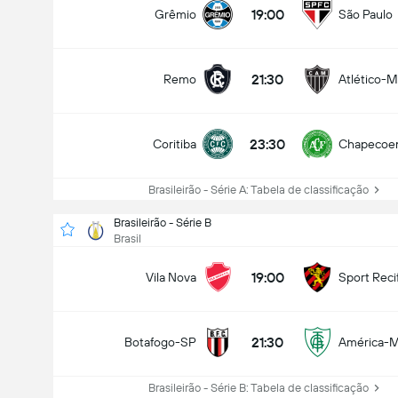
19:00
Grêmio
São Paulo
Amistoso
Hoje
19:00
FC Barcelona
Forest
21:30
Remo
Atlético-
Quem vai ganhar?
23:30
Coritiba
Chapecoe
Brasileirão - Série A: Tabela de classificação
lona
Empate
Forest
Brasileirão - Série B
Brasil
19:00
Vila Nova
Sport Reci
21:30
Botafogo-SP
América-
Brasileirão - Série B: Tabela de classificação