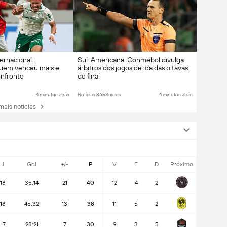
ternacional:
Sul-Americana: Conmebol divulga
quem venceu mais e
árbitros dos jogos de ida das oitavas
onfronto
de final
4 minutos atrás
Notícias 365Scores
4 minutos atrás
mais notícias
J
Gol
+/-
P
V
E
D
Próximo
18
35:14
21
40
12
4
2
18
45:32
13
38
11
5
2
17
28:21
7
30
9
3
5