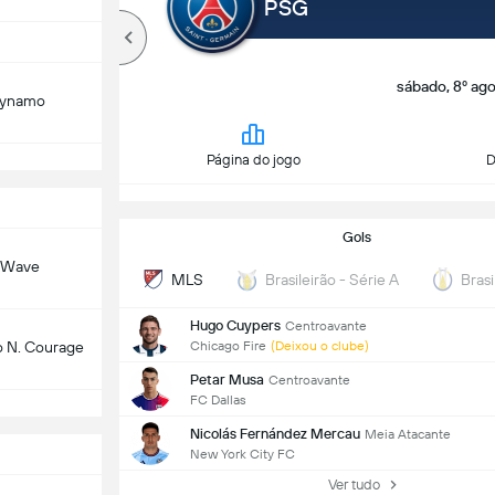
PSG
sábado, 8º ago
Dynamo
Página do jogo
D
Gols
 Wave
MLS
Brasileirão - Série A
Brasi
Hugo Cuypers
Centroavante
Chicago Fire
(Deixou o clube)
o N. Courage
Petar Musa
Centroavante
FC Dallas
Nicolás Fernández Mercau
Meia Atacante
New York City FC
Ver tudo