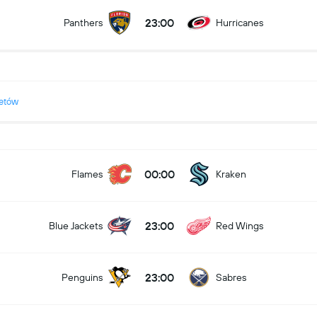
23:00
Panthers
Hurricanes
żetów
00:00
Flames
Kraken
23:00
Blue Jackets
Red Wings
23:00
Penguins
Sabres