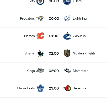
00:00
Jets
Oilers
00:00
Predators
Lightning
01:00
Flames
Canucks
02:00
Sharks
Golden Knights
02:00
Kings
Mammoth
23:00
Maple Leafs
Senators