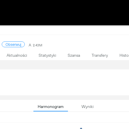
Obserwuj
2.43M
Aktualności
Statystyki
Szansa
Transfery
Histo
Harmonogram
Wyniki