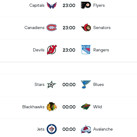
23:00
Capitals
Flyers
23:00
Canadiens
Senators
23:00
Devils
Rangers
00:00
Stars
Blues
00:00
Blackhawks
Wild
00:00
Jets
Avalanche