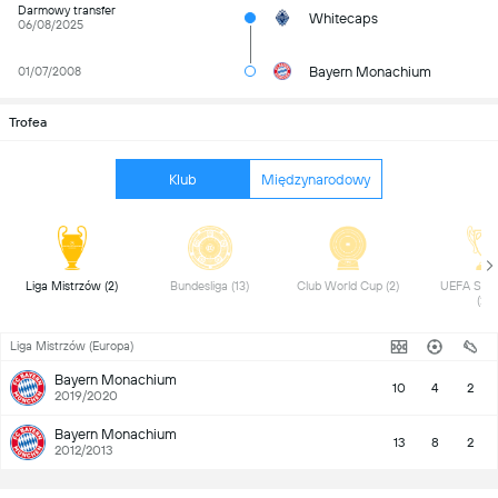
Darmowy transfer
Whitecaps
06/08/2025
Bayern Monachium
01/07/2008
Trofea
Klub
Międzynarodowy
Liga Mistrzów (2) 
Bundesliga (13) 
Club World Cup (2) 
UEFA Supe
(2) 
Liga Mistrzów (Europa)
Bayern Monachium
10
4
2
2019/2020
Bayern Monachium
13
8
2
2012/2013