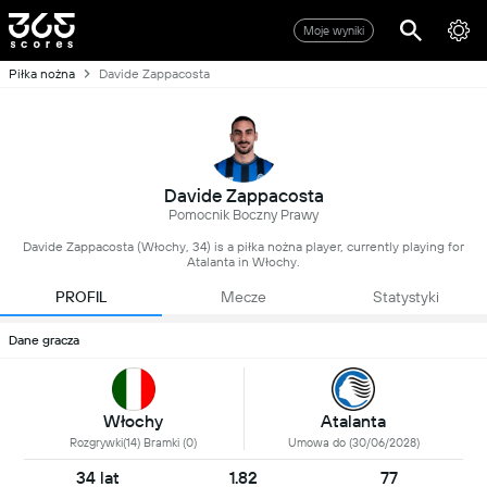
Moje wyniki
Piłka nożna
Davide Zappacosta
Davide Zappacosta
Pomocnik Boczny Prawy
Davide Zappacosta (Włochy, 34) is a piłka nożna player, currently playing for
Atalanta in Włochy.
PROFIL
Mecze
Statystyki
Dane gracza
Włochy
Atalanta
Rozgrywki(14) Bramki (0)
Umowa do (30/06/2028)
34 lat
1.82
77