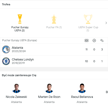
Trofea
Puchar Europy 
Puchar FA (1) 
UEFA Super Cup 
UEFA (2) 
(1) 
Puchar Europy UEFA (Europa)
Atalanta
11
0
3
2023/2024
Chelsea Londyn
10
0
1
2018/2019
Być może zainteresuje Cię
B
Nicola Zalewski
Marten De Roon
Raoul Bellanova
Atalanta
Atalanta
Atalanta