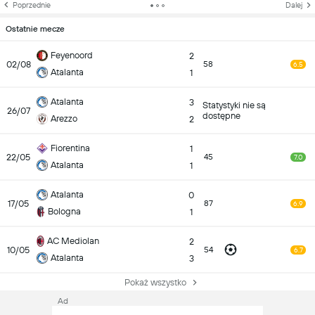
Poprzednie
Dalej
Ostatnie mecze
Feyenoord
2
02/08
58
6.5
Atalanta
1
Atalanta
3
Statystyki nie są
26/07
dostępne
Arezzo
2
Fiorentina
1
22/05
45
7.0
Atalanta
1
Atalanta
0
17/05
87
6.9
Bologna
1
AC Mediolan
2
10/05
54
6.7
Atalanta
3
Pokaż wszystko
Ad