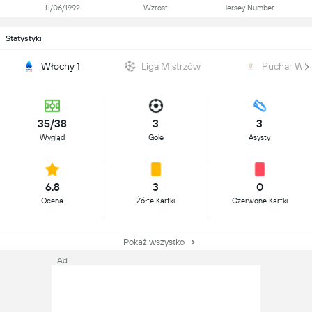
11/06/1992
Wzrost
Jersey Number
Statystyki
Włochy 1
Liga Mistrzów
Puchar Wł
35/38
3
3
Wygląd
Gole
Asysty
6.8
3
0
Ocena
Żółte Kartki
Czerwone Kartki
Pokaż wszystko
Ad