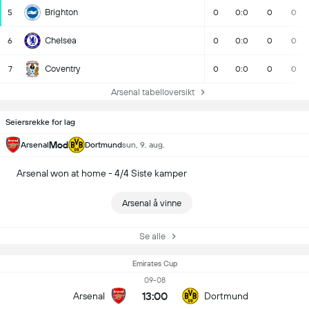
Brighton
5
0
0:0
0
0
Chelsea
6
0
0:0
0
0
Coventry
7
0
0:0
0
0
Arsenal tabelloversikt
Seiersrekke for lag
Mod
Arsenal
Dortmund
sun, 9. aug.
Arsenal won at home - 4/4 Siste kamper
Arsenal å vinne
Se alle
Emirates Cup
09-08
13:00
Arsenal
Dortmund