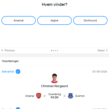
Hvem vinder?
Arsenal
tegne
Dortmund
Previous
Neste
Overføringer
Bekræftet
05-08-2026
Christian Norgaard
Overføring
Arsenal
Everton
€8.2M