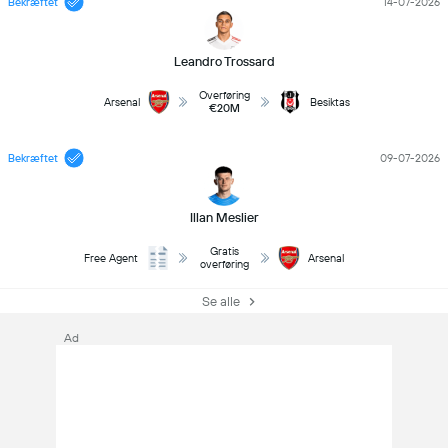
Bekræftet
14-07-2026
Leandro Trossard
Overføring
Arsenal
Besiktas
€20M
Bekræftet
09-07-2026
Illan Meslier
Gratis
Free Agent
Arsenal
overføring
Se alle
Ad