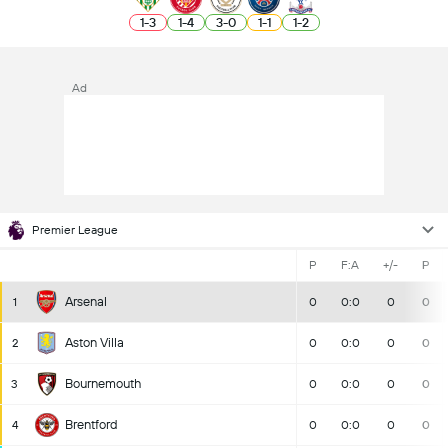
1
-
3
1
-
4
3
-
0
1
-
1
1
-
2
Ad
Premier League
P
F:A
+/-
P
Arsenal
1
0
0:0
0
0
Aston Villa
2
0
0:0
0
0
Bournemouth
3
0
0:0
0
0
Brentford
4
0
0:0
0
0