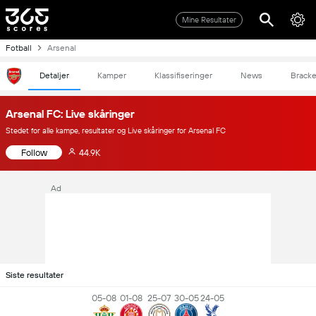
Mine Resultater
Fotball
Arsenal
Detaljer
Kamper
Klassifiseringer
News
Bracke
Arsenal FC: Live skåringer
Stedet for alle kampe, resultater og Live skåringer for Arsenal FC
Follow
44.9K
Ad
Siste resultater
05-08
01-08
25-07
30-05
24-05