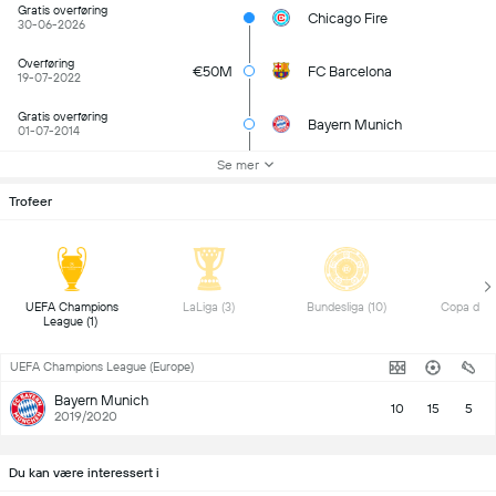
Gratis overføring
Chicago Fire
30-06-2026
Overføring
€50M
FC Barcelona
19-07-2022
Gratis overføring
Bayern Munich
01-07-2014
Se mer
Trofeer
UEFA Champions 
LaLiga (3) 
Bundesliga (10) 
League (1) 
UEFA Champions League (Europe)
Bayern Munich
10
15
5
2019/2020
Du kan være interessert i