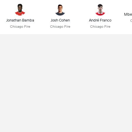
Mbek
Jonathan Bamba
Josh Cohen
André Franco
C
Chicago Fire
Chicago Fire
Chicago Fire