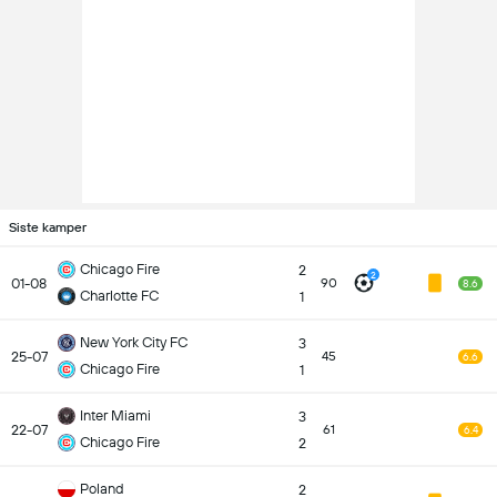
Siste kamper
Chicago Fire
2
2
01-08
90
8.6
Charlotte FC
1
New York City FC
3
25-07
45
6.6
Chicago Fire
1
Inter Miami
3
22-07
61
6.4
Chicago Fire
2
Poland
2