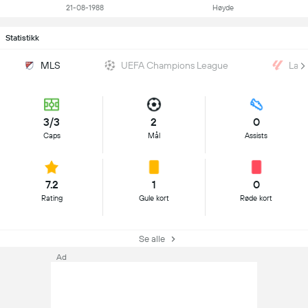
21-08-1988
Høyde
Statistikk
MLS
UEFA Champions League
LaLi
3/3
2
0
Caps
Mål
Assists
7.2
1
0
Rating
Gule kort
Røde kort
Se alle
Ad