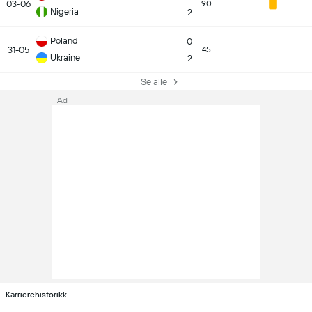
03-06
90
Nigeria
2
Poland
0
31-05
45
Ukraine
2
Se alle
Ad
Karrierehistorikk