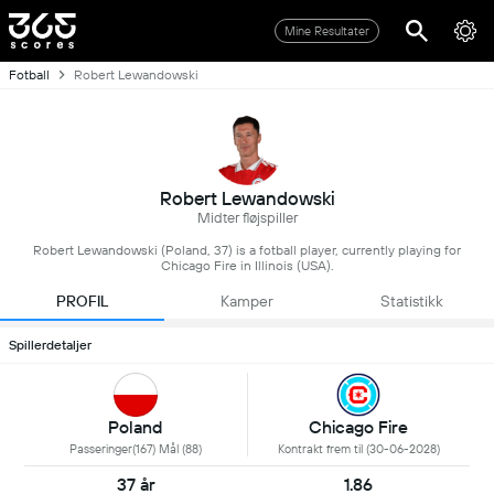
Mine Resultater
Fotball
Robert Lewandowski
Robert Lewandowski
Midter fløjspiller
Robert Lewandowski (Poland, 37) is a fotball player, currently playing for
Chicago Fire in Illinois (USA).
PROFIL
Kamper
Statistikk
Spillerdetaljer
Poland
Chicago Fire
Passeringer(167) Mål (88)
Kontrakt frem til (30-06-2028)
37 år
1.86