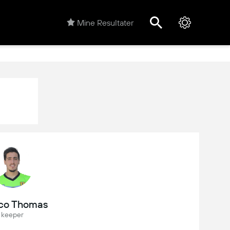
Mine Resultater
co Thomas
keeper