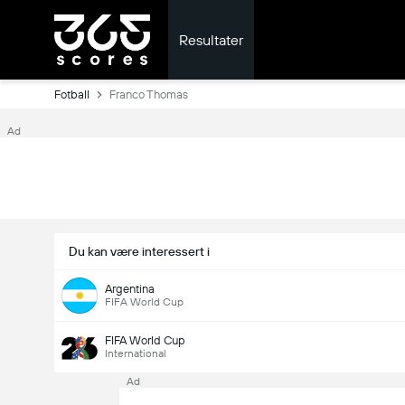
Resultater
Fotball
Franco Thomas
Ad
Du kan være interessert i
Argentina
FIFA World Cup
FIFA World Cup
International
Ad