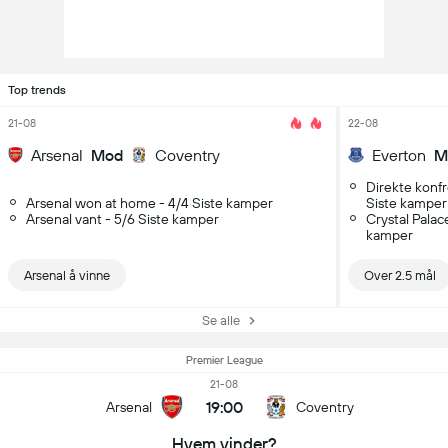
Top trends
21-08
22-08
Arsenal
Mod
Coventry
Everton
M
Direkte konfr
Arsenal won at home - 4/4 Siste kamper
Siste kamper
Arsenal vant - 5/6 Siste kamper
Crystal Palac
kamper
Arsenal å vinne
Over 2.5 mål
Se alle
Premier League
21-08
19:00
Arsenal
Coventry
Hvem vinder?