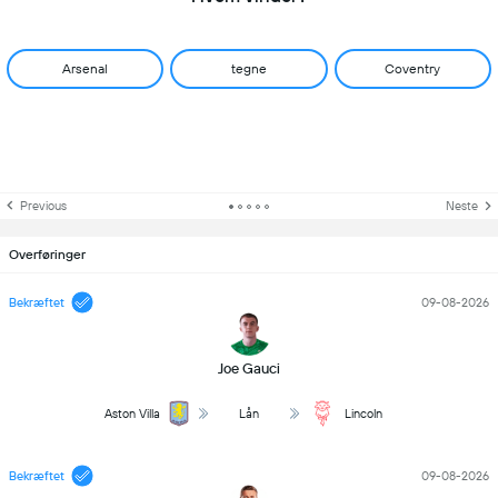
Arsenal
tegne
Coventry
Previous
Neste
Overføringer
Bekræftet
09-08-2026
Joe Gauci
Aston Villa
Lån
Lincoln
Bekræftet
09-08-2026