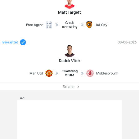
Matt Targett
Gratis
Free Agent
Hull City
overføring
Bekræftet
08-08-2026
Radek Vítek
Overføring
Man Utd
Middlesbrough
€8.1M
Se alle
Ad