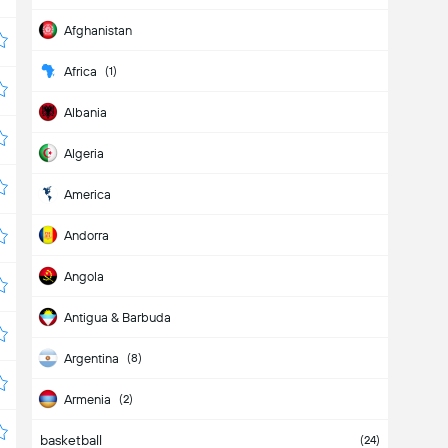
Afghanistan
Africa
(
1
)
Albania
Algeria
America
Andorra
Angola
Antigua & Barbuda
Argentina
(
8
)
Armenia
(
2
)
basketball
Aruba
(
24
)