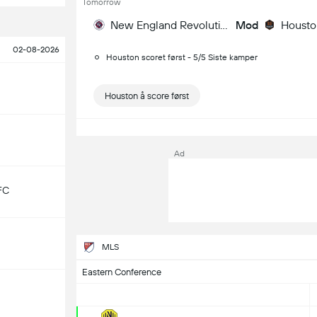
Tomorrow
New England Revolution
Mod
02-08-2026
Houston scoret først - 5/5 Siste kamper
Houston å score først
Ad
FC
MLS
Eastern Conference