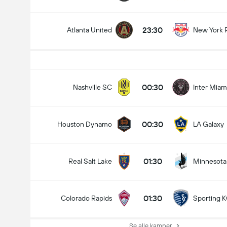
MLS
23:30
Atlanta United
New York 
15-08
23:30
Charlotte FC
Columbus Crew
Hvem vinder?
00:30
Nashville SC
Inter Miam
e FC
tegne
Columbus Cre
00:30
Houston Dynamo
LA Galaxy
01:30
Real Salt Lake
Minnesota
01:30
Colorado Rapids
Sporting 
Se alle kamper