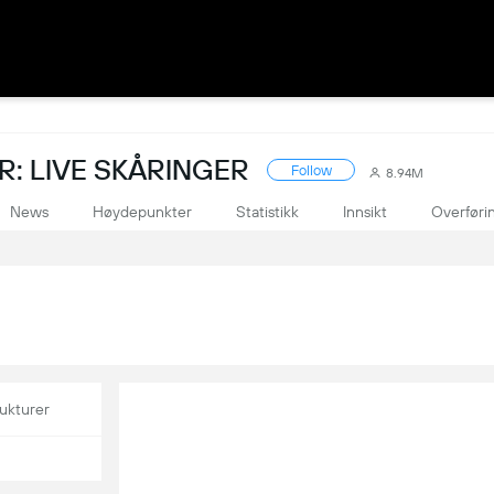
: LIVE SKÅRINGER
Follow
8.94M
News
Høydepunkter
Statistikk
Innsikt
Overføri
ukturer