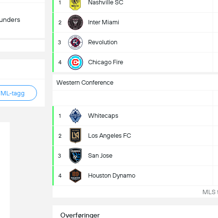
Nashville SC
1
ounders
Inter Miami
2
Revolution
3
Chicago Fire
4
Western Conference
TML-tagg
Whitecaps
1
Los Angeles FC
2
San Jose
3
Houston Dynamo
4
MLS t
Overføringer