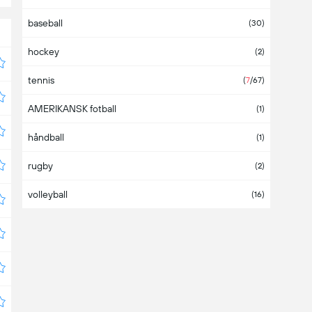
baseball
(
30
)
hockey
(
2
)
tennis
(
7
/67
)
AMERIKANSK fotball
(
1
)
håndball
(
1
)
rugby
(
2
)
volleyball
(
16
)