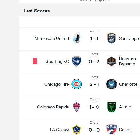
Last Scores
Endte
1
-
1
Minnesota United
San Diego
Endte
Houston
0
-
2
Sporting KC
Dynamo
Endte
2
-
1
Chicago Fire
Charlotte 
Endte
1
-
0
Colorado Rapids
Austin
Endte
0
-
0
LA Galaxy
Dallas