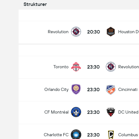
Strukturer
20:30
Revolution
Houston 
23:30
Toronto
Revolution
23:30
Orlando City
Cincinnati
23:30
CF Montréal
DC United
23:30
Charlotte FC
Columbus