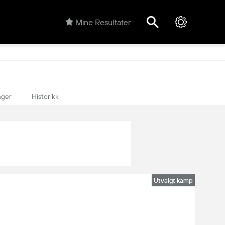
Mine Resultater
nger
Historikk
Utvalgt kamp