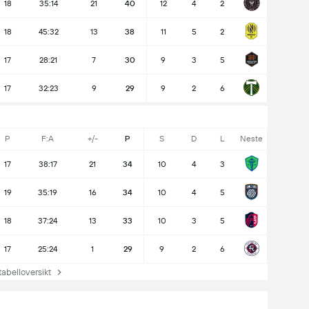
18
35:14
21
40
12
4
2
18
45:32
13
38
11
5
2
17
28:21
7
30
9
3
5
17
32:23
9
29
9
2
6
P
F:A
+/-
P
S
D
L
Neste
17
38:17
21
34
10
4
3
19
35:19
16
34
10
4
5
18
37:24
13
33
10
3
5
17
25:24
1
29
9
2
6
abelloversikt