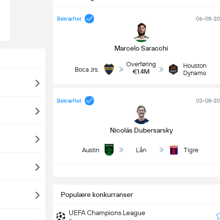
Bekræftet
06-08-20
Marcelo Saracchi
Overføring
Houston
Boca Jrs.
€1.4M
Dynamo
Bekræftet
03-08-20
Nicolás Dubersarsky
Austin
Lån
Tigre
Populære konkurranser
UEFA Champions League