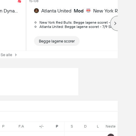
15-08
Houston Dynamo
Atlanta United
Mod
New York Red Bulls
New York Red Bulls: Begge lagene scoret - 6/7 Siste kamp
Atlanta United: Begge lagene scoret - 7/9 Siste kamper
Begge lagene scorer
Se alle
P
F:A
+/-
P
S
D
L
Neste