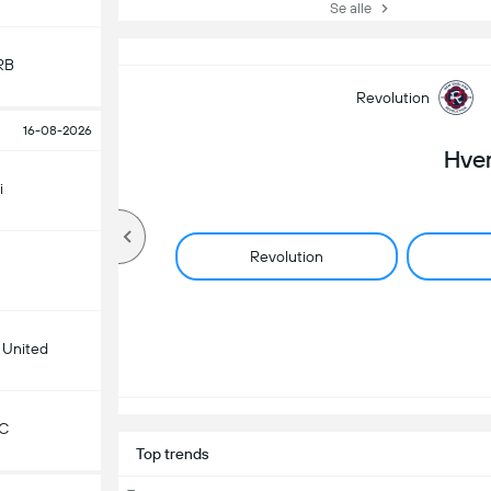
Se alle
RB
Revolution
16-08-2026
Hve
i
w
Revolution
 United
KC
Top trends