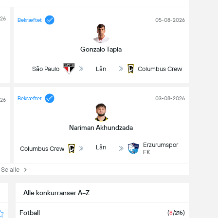
26
Bekræftet
05-08-2026
Gonzalo Tapia
São Paulo
Lån
Columbus Crew
Bekræftet
03-08-2026
26
Nariman Akhundzada
Erzurumspor
Lån
Columbus Crew
FK
Se alle
Alle konkurranser A−Z
Fotball
(
8
/215
)