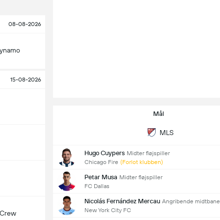
08-08-2026
Dynamo
15-08-2026
Mål
MLS
Hugo Cuypers
Midter fløjspiller
Chicago Fire
(Forlot klubben)
Petar Musa
Midter fløjspiller
FC Dallas
Nicolás Fernández Mercau
Angribende midtbane
New York City FC
 Crew