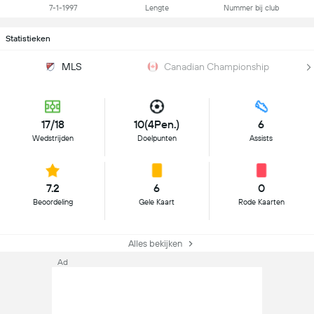
7-1-1997
Lengte
Nummer bij club
Statistieken
MLS
Canadian Championship
17/18
10(4Pen.)
6
Wedstrijden
Doelpunten
Assists
7.2
6
0
Beoordeling
Gele Kaart
Rode Kaarten
Alles bekijken
Ad