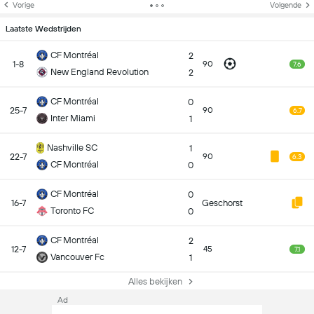
Vorige
Volgende
Laatste Wedstrijden
CF Montréal
2
1-8
90
7.6
New England Revolution
2
CF Montréal
0
25-7
90
6.7
Inter Miami
1
Nashville SC
1
22-7
90
6.3
CF Montréal
0
CF Montréal
0
16-7
Geschorst
Toronto FC
0
CF Montréal
2
12-7
45
7.1
Vancouver Fc
1
Alles bekijken
Ad