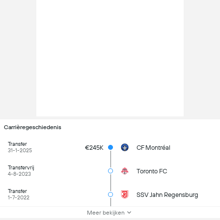
Carrièregeschiedenis
Transfer
€245K
CF Montréal
31-1-2025
Transfervrij
Toronto FC
4-8-2023
Transfer
SSV Jahn Regensburg
1-7-2022
Meer bekijken