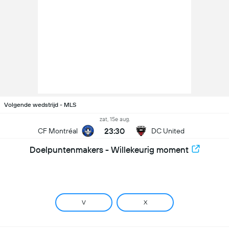
Volgende wedstrijd - MLS
zat, 15e aug.
23:30
CF Montréal
DC United
Doelpuntenmakers - Willekeurig moment
V
X