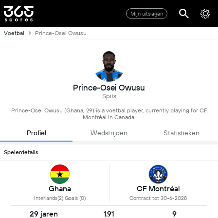
Mijn uitslagen
Voetbal
Prince-Osei Owusu
Prince-Osei Owusu
Spits
Prince-Osei Owusu (Ghana, 29) is a voetbal player, currently playing for CF
Montréal in Canada.
Profiel
Wedstrijden
Statistieken
Spelerdetails
Ghana
CF Montréal
Interlands(2) Goals (0)
Contract tot 30-6-2028
29 jaren
1.91
9