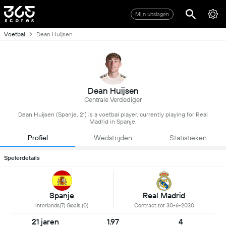
Mijn uitslagen
Voetbal
Dean Huijsen
Dean Huijsen
Centrale Verdediger
Dean Huijsen (Spanje, 21) is a voetbal player, currently playing for Real
Madrid in Spanje.
Profiel
Wedstrijden
Statistieken
Spelerdetails
Spanje
Real Madrid
Interlands(7) Goals (0)
Contract tot 30-6-2030
21 jaren
1.97
4