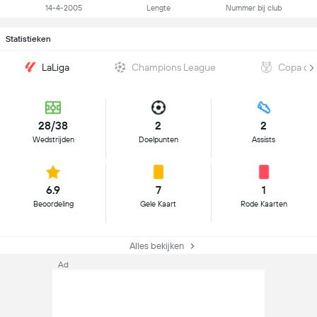
14-4-2005
Lengte
Nummer bij club
Statistieken
LaLiga
Champions League
Copa del
28/38
2
2
Wedstrijden
Doelpunten
Assists
6.9
7
1
Beoordeling
Gele Kaart
Rode Kaarten
Alles bekijken
Ad