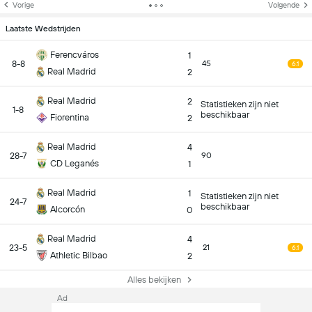
Vorige
Volgende
Laatste Wedstrijden
Ferencváros
1
8-8
45
6.1
Real Madrid
2
Real Madrid
2
Statistieken zijn niet
1-8
beschikbaar
Fiorentina
2
Real Madrid
4
28-7
90
CD Leganés
1
Real Madrid
1
Statistieken zijn niet
24-7
beschikbaar
Alcorcón
0
Real Madrid
4
23-5
21
6.1
Athletic Bilbao
2
Alles bekijken
Ad