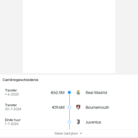
Carrièregeschiedenis
Transfer
€62.5M
Real Madrid
1-6-2025
Transfer
€19.6M
Bournemouth
30-7-2024
Einde huur
Juventus
1-7-2024
Meer bekijken