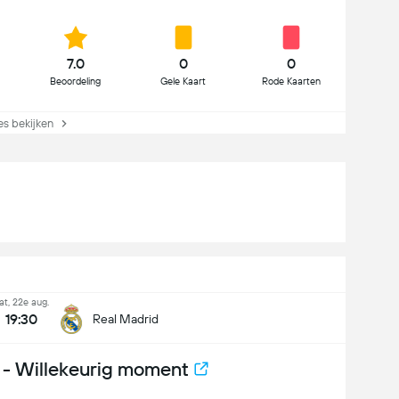
7.0
0
0
Beoordeling
Gele Kaart
Rode Kaarten
es bekijken
at, 22e aug.
19:30
Real Madrid
- Willekeurig moment