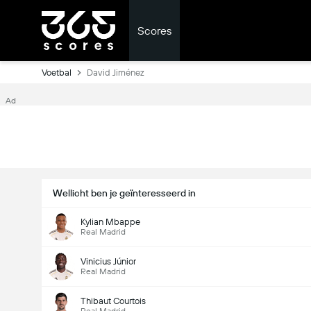
Scores
Voetbal
David Jiménez
Ad
Wellicht ben je geïnteresseerd in
Kylian Mbappe
Real Madrid
Vinicius Júnior
Real Madrid
Thibaut Courtois