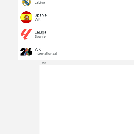
LaLiga
Spanje
WK
LaLiga
Spanje
WK
Internationaal
Ad
Last Goalscorer