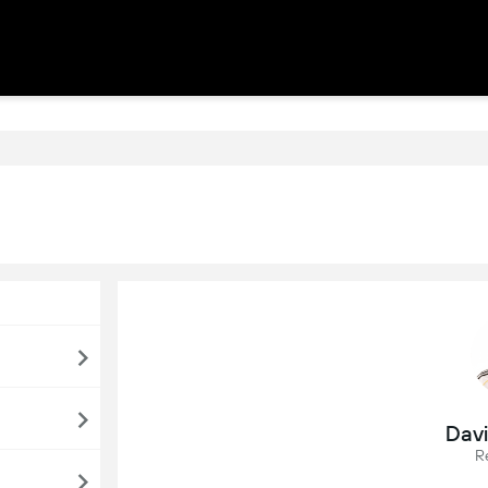
Davi
R