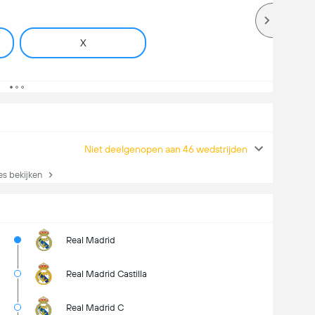
X
Niet deelgenopen aan 46 wedstrijden
es bekijken
Real Madrid
Real Madrid Castilla
Real Madrid C