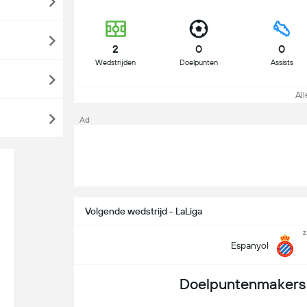
2
0
0
Wedstrijden
Doelpunten
Assists
All
Ad
Volgende wedstrijd - LaLiga
z
Espanyol
Doelpuntenmakers 