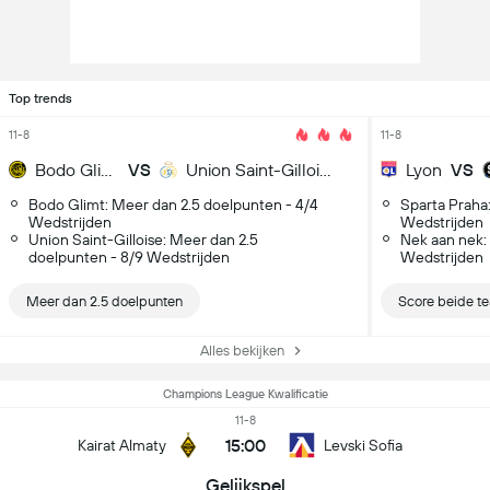
Top trends
11-8
11-8
Bodo Glimt
VS
Union Saint-Gilloise
Lyon
VS
Bodo Glimt: Meer dan 2.5 doelpunten - 4/4
Sparta Praha
Wedstrijden
Wedstrijden
Union Saint-Gilloise: Meer dan 2.5
Nek aan nek:
doelpunten - 8/9 Wedstrijden
Wedstrijden
Meer dan 2.5 doelpunten
Score beide t
Alles bekijken
Champions League Kwalificatie
11-8
15:00
Kairat Almaty
Levski Sofia
Gelijkspel