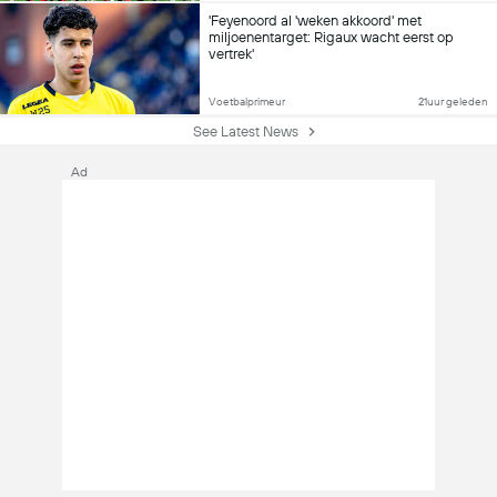
'Feyenoord al 'weken akkoord' met
miljoenentarget: Rigaux wacht eerst op
vertrek'
Voetbalprimeur
21uur geleden
See Latest News
Ad