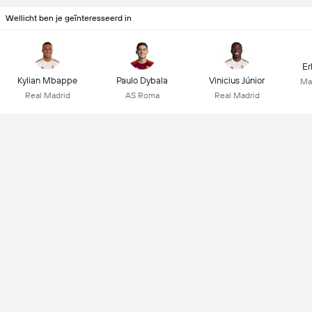
Wellicht ben je geïnteresseerd in
Er
Kylian Mbappe
Paulo Dybala
Vinicius Júnior
Ma
Real Madrid
AS Roma
Real Madrid