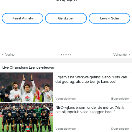
Kairat Almaty
Gelijkspel
Levski Sofia
Vorige
Volgende
Live Champions League-nieuws
Ergernis na 'werkweigering' Sano: 'Kots van
dat gedrag, als club ben je kansloos'
Voetbalprimeur
18uur geleden
NEC-kijkers enorm onder de indruk: 'Als ik
het bij topclub voor 't zeggen had...'
Voetbalprimeur
19uur geleden