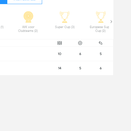
Copa del Rey (1) 
WK voor 
Super Cup (3) 
Europese Super 
Clubteams (2) 
Cup (2) 
10
6
5
14
5
6