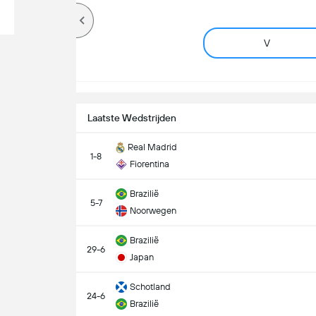
V
Laatste Wedstrijden
Real Madrid
1-8
Fiorentina
Brazilië
5-7
Noorwegen
Brazilië
29-6
Japan
Schotland
24-6
Brazilië