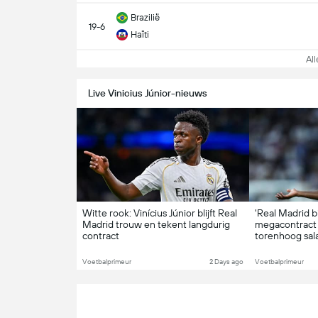
Brazilië
19-6
Haïti
All
Live Vinicius Júnior-nieuws
Witte rook: Vinícius Júnior blijft Real
'Real Madrid b
Madrid trouw en tekent langdurig
megacontract a
contract
torenhoog sala
Voetbalprimeur
2 Days ago
Voetbalprimeur