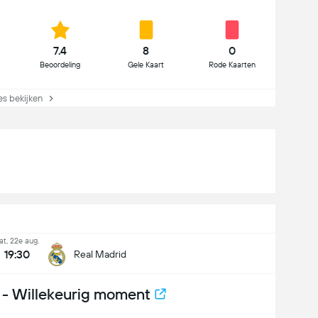
7.4
8
0
Beoordeling
Gele Kaart
Rode Kaarten
es bekijken
at, 22e aug.
19:30
Real Madrid
- Willekeurig moment