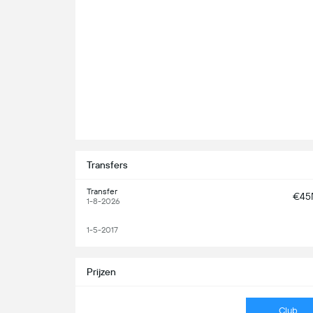
Transfers
Transfer
€4
1-8-2026
1-5-2017
Prijzen
Club