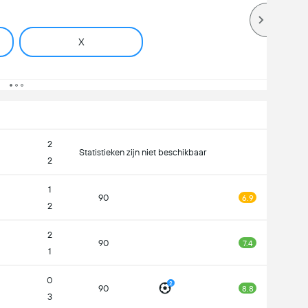
X
2
Statistieken zijn niet beschikbaar
2
1
90
6.9
2
2
90
7.4
1
0
2
90
8.8
3