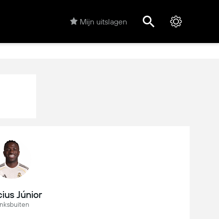
Mijn uitslagen
cius Júnior
inksbuiten