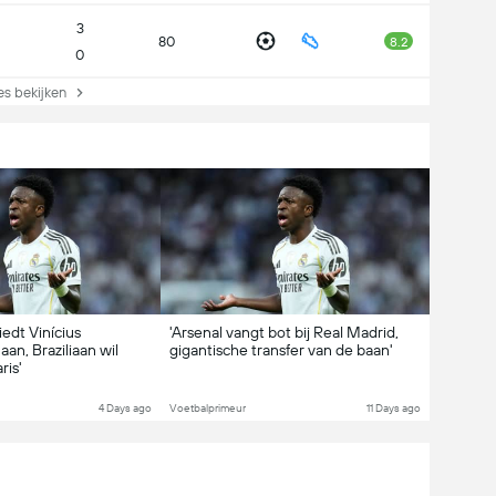
3
80
8.2
0
es bekijken
iedt Vinícius
'Arsenal vangt bot bij Real Madrid,
an, Braziliaan wil
gigantische transfer van de baan'
ris'
4 Days ago
Voetbalprimeur
11 Days ago