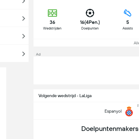
36
16(4Pen.)
5
Wedstrijden
Doelpunten
Assists
All
Ad
Volgende wedstrijd - LaLiga
z
Espanyol
Doelpuntenmakers 