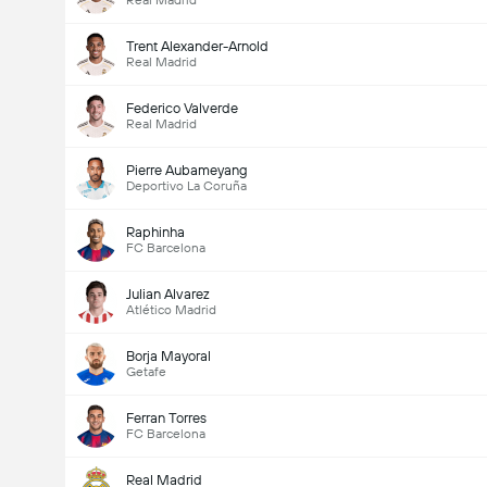
Real Madrid
Trent Alexander-Arnold
Real Madrid
Federico Valverde
Real Madrid
Pierre Aubameyang
Deportivo La Coruña
Raphinha
FC Barcelona
Julian Alvarez
Atlético Madrid
Borja Mayoral
Getafe
Ferran Torres
FC Barcelona
Real Madrid