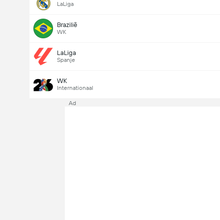
LaLiga
Brazilië
WK
LaLiga
Spanje
WK
Internationaal
Ad
Last Goalscorer