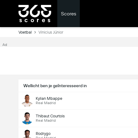
Scores
Voetbal
Vinicius Júnior
Ad
Wellicht ben je geïnteresseerd in
Kylian Mbappe
Real Madrid
Thibaut Courtois
Real Madrid
Rodrygo